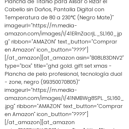
Plancha de Titanio para Alisar o Rizar el
Cabello sin Daños, Pantalla Digital con
Temperatura de 80 a 230℃ (Negro Mate)"
imageurl="https://m.media-
amazon.com/images/I/41ERnZacrjL._SL160_.jp
g" ribbon="AMAZON" text_button="Comprar
en Amazon" icon_button="????"]
[/at_amazon][at_amazon asin="B08L83DNV2"
type="box" title="ghd gold. gift set xmas -
Plancha de pelo profesional, tecnología dual
- zone, negro (99350070805)"
imageurl="https://m.media-
amazon.com/images/I/41NMBWg8SPL._SL160_
.jpg" ribbon="AMAZON" text_button="Comprar
en Amazon" icon_button="????"]
[/at_amazon][at_amazon