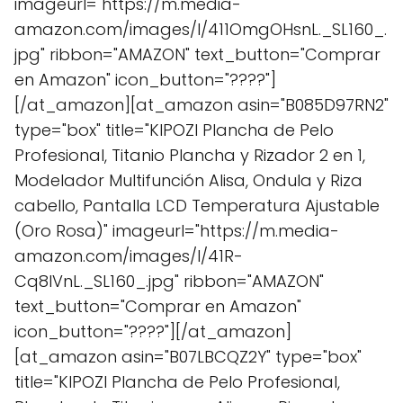
imageurl="https://m.media-
amazon.com/images/I/411OmgOHsnL._SL160_.
jpg" ribbon="AMAZON" text_button="Comprar
en Amazon" icon_button="????"]
[/at_amazon][at_amazon asin="B085D97RN2"
type="box" title="KIPOZI Plancha de Pelo
Profesional, Titanio Plancha y Rizador 2 en 1,
Modelador Multifunción Alisa, Ondula y Riza
cabello, Pantalla LCD Temperatura Ajustable
(Oro Rosa)" imageurl="https://m.media-
amazon.com/images/I/41R-
Cq8IVnL._SL160_.jpg" ribbon="AMAZON"
text_button="Comprar en Amazon"
icon_button="????"][/at_amazon]
[at_amazon asin="B07LBCQZ2Y" type="box"
title="KIPOZI Plancha de Pelo Profesional,