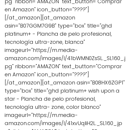
pg" ribbon="AMAZON" text_button="Comprar
en Amazon" icon_button="????"]
[/at_amazon][at_amazon
asin="B07GGM7G9B" type="box" title="ghd
platinum+ - Plancha de pelo profesional,
tecnología ultra-zone, blanca"
imageurl="https://m.media-
amazon.com/images/I/41bWMN0ZsSL._SL160_.j
pg" ribbon="AMAZON" text_button="Comprar
en Amazon" icon_button="????"]
[/at_amazon][at_amazon asin="B08HX6ZGP1"
type="box" title="ghd platinum+ wish upon a
star - Plancha de pelo profesional,
tecnología ultra- zone, color blanco"
imageurl="https://m.media-
amazon.com/images/I/41xvUqIiH2L._SL160_.jp