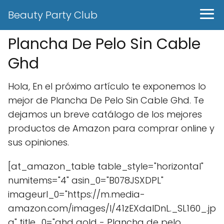
Beauty Party Club
Plancha De Pelo Sin Cable
Ghd
Hola, En el próximo artículo te exponemos lo
mejor de Plancha De Pelo Sin Cable Ghd. Te
dejamos un breve catálogo de los mejores
productos de Amazon para comprar online y
sus opiniones.
[at_amazon_table table_style="horizontal"
numitems="4" asin_0="B078JSXDPL"
imageurl_0="https://m.media-
amazon.com/images/I/41zEXdalDnL._SL160_.jp
g" title_0="ghd gold - Plancha de pelo