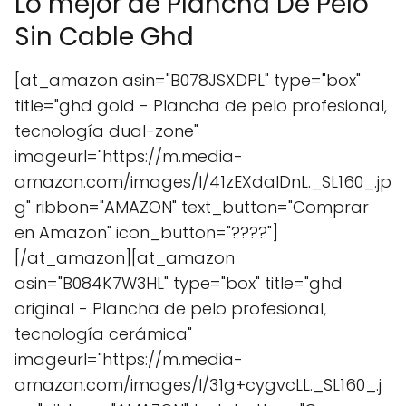
Lo mejor de Plancha De Pelo
Sin Cable Ghd
[at_amazon asin="B078JSXDPL" type="box"
title="ghd gold - Plancha de pelo profesional,
tecnología dual-zone"
imageurl="https://m.media-
amazon.com/images/I/41zEXdalDnL._SL160_.jp
g" ribbon="AMAZON" text_button="Comprar
en Amazon" icon_button="????"]
[/at_amazon][at_amazon
asin="B084K7W3HL" type="box" title="ghd
original - Plancha de pelo profesional,
tecnología cerámica"
imageurl="https://m.media-
amazon.com/images/I/31g+cygvcLL._SL160_.j