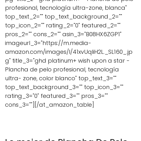
profesional, tecnología ultra-zone, blanca"
top_text_2="" top_text_background_2=""
top_icon_2="" rating_2="0" featured_2=""
pros_2="" cons_2="" asin_3="B08HX6ZGP1"
imageurl_3="https://m.media-
amazon.com/images/I/41xvUqIiH2L._SL160_.jp
g" title_3="ghd platinum+ wish upon a star -
Plancha de pelo profesional, tecnología
ultra- zone, color blanco" top_text_3=""
top_text_background_3="" top_icon_3=""
rating_3="0" featured_3="" pros_3=""
cons_3=""][/at_amazon_table]