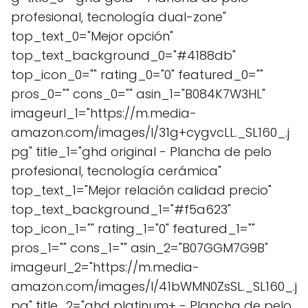
profesional, tecnología dual-zone"
top_text_0="Mejor opción"
top_text_background_0="#4188db"
top_icon_0="" rating_0="0" featured_0=""
pros_0="" cons_0="" asin_1="B084K7W3HL"
imageurl_1="https://m.media-
amazon.com/images/I/31g+cygvcLL._SL160_.j
pg" title_1="ghd original - Plancha de pelo
profesional, tecnología cerámica"
top_text_1="Mejor relación calidad precio"
top_text_background_1="#f5a623"
top_icon_1="" rating_1="0" featured_1=""
pros_1="" cons_1="" asin_2="B07GGM7G9B"
imageurl_2="https://m.media-
amazon.com/images/I/41bWMN0ZsSL._SL160_.j
pg" title_2="ghd platinum+ - Plancha de pelo