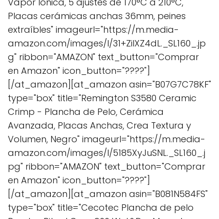
Vapor Iónica, 5 ajustes de 170°C a 210°C,
Placas cerámicas anchas 36mm, peines
extraíbles" imageurl="https://m.media-
amazon.com/images/I/31+ZilXZ4dL._SL160_.jp
g" ribbon="AMAZON" text_button="Comprar
en Amazon" icon_button="????"]
[/at_amazon][at_amazon asin="B07G7C78KF"
type="box" title="Remington S3580 Ceramic
Crimp - Plancha de Pelo, Cerámica
Avanzada, Placas Anchas, Crea Textura y
Volumen, Negro" imageurl="https://m.media-
amazon.com/images/I/5185XyJuSNL._SL160_.j
pg" ribbon="AMAZON" text_button="Comprar
en Amazon" icon_button="????"]
[/at_amazon][at_amazon asin="B081N584FS"
type="box" title="Cecotec Plancha de pelo