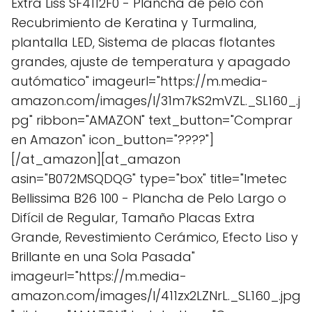
Extra Liss SF4112F0 - Plancha de pelo con
Recubrimiento de Keratina y Turmalina,
plantalla LED, Sistema de placas flotantes
grandes, ajuste de temperatura y apagado
autómatico" imageurl="https://m.media-
amazon.com/images/I/31m7kS2mVZL._SL160_.j
pg" ribbon="AMAZON" text_button="Comprar
en Amazon" icon_button="????"]
[/at_amazon][at_amazon
asin="B072MSQDQG" type="box" title="Imetec
Bellissima B26 100 - Plancha de Pelo Largo o
Difícil de Regular, Tamaño Placas Extra
Grande, Revestimiento Cerámico, Efecto Liso y
Brillante en una Sola Pasada"
imageurl="https://m.media-
amazon.com/images/I/411zx2LZNrL._SL160_.jpg