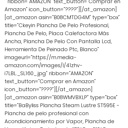
" ribbon="AMAZON" text_button="Comprar en
Amazon" icon_button="????"][/at_amazon]
[at_amazon asin="B08CMTDG4M" type="box"
title="Ckeyin Plancha De Pelo Profesional,
Plancha De Pelo, Placa Calefactora Más
Ancha, Plancha De Pelo Con Pantalla Lcd,
Herramienta De Peinado Ptc, Blanco"
imageurl="https://m.media-
amazon.com/images/I/41zhv-
i7LBL._SL160_.jpg" ribbon="AMAZON"
text_button="Comprar en Amazon"
icon_button="????"][/at_amazon]
[at_amazon asin="B08WMVBXLP" type="box"
title="BaByliss Plancha Steam Lustre ST595E -
Plancha de pelo profesional con
Acondicionamiento por Vapor, Plancha de