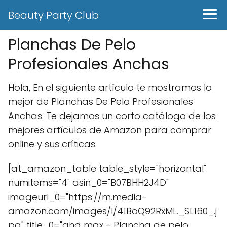
Beauty Party Club
Planchas De Pelo
Profesionales Anchas
Hola, En el siguiente artículo te mostramos lo
mejor de Planchas De Pelo Profesionales
Anchas. Te dejamos un corto catálogo de los
mejores artículos de Amazon para comprar
online y sus críticas.
[at_amazon_table table_style="horizontal"
numitems="4" asin_0="B07BHH2J4D"
imageurl_0="https://m.media-
amazon.com/images/I/41BoQ92RxML._SL160_.j
pg" title_0="ghd max - Plancha de pelo