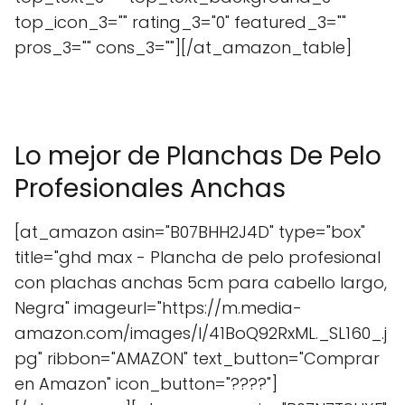
top_icon_3="" rating_3="0" featured_3=""
pros_3="" cons_3=""][/at_amazon_table]
Lo mejor de Planchas De Pelo
Profesionales Anchas
[at_amazon asin="B07BHH2J4D" type="box"
title="ghd max - Plancha de pelo profesional
con plachas anchas 5cm para cabello largo,
Negra" imageurl="https://m.media-
amazon.com/images/I/41BoQ92RxML._SL160_.j
pg" ribbon="AMAZON" text_button="Comprar
en Amazon" icon_button="????"]