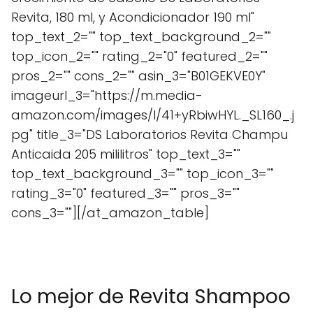
Revita, 180 ml, y Acondicionador 190 ml"
top_text_2="" top_text_background_2=""
top_icon_2="" rating_2="0" featured_2=""
pros_2="" cons_2="" asin_3="B01GEKVE0Y"
imageurl_3="https://m.media-
amazon.com/images/I/41+yRbiwHYL._SL160_.j
pg" title_3="DS Laboratorios Revita Champu
Anticaida 205 mililitros" top_text_3=""
top_text_background_3="" top_icon_3=""
rating_3="0" featured_3="" pros_3=""
cons_3=""][/at_amazon_table]
Lo mejor de Revita Shampoo