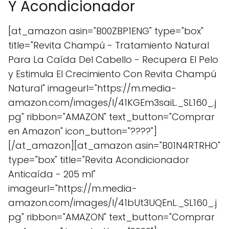
Y Acondicionador
[at_amazon asin="B00ZBP1ENG" type="box"
title="Revita Champú - Tratamiento Natural
Para La Caída Del Cabello - Recupera El Pelo
y Estimula El Crecimiento Con Revita Champú
Natural" imageurl="https://m.media-
amazon.com/images/I/41KGEm3saiL._SL160_.j
pg" ribbon="AMAZON" text_button="Comprar
en Amazon" icon_button="????"]
[/at_amazon][at_amazon asin="B01N4RTRHO"
type="box" title="Revita Acondicionador
Anticaída - 205 ml"
imageurl="https://m.media-
amazon.com/images/I/41bUt3UQEnL._SL160_.j
pg" ribbon="AMAZON" text_button="Comprar