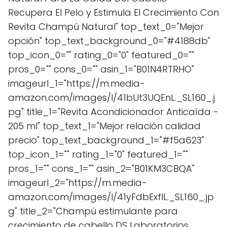
Recupera El Pelo y Estimula El Crecimiento Con
Revita Champú Natural" top_text_0="Mejor
opción" top_text_background_0="#4188db"
top_icon_0="" rating_0="0" featured_0=""
pros_0="" cons_0="" asin_1="B01N4RTRHO"
imageurl_1="https://m.media-
amazon.com/images/I/41bUt3UQEnL._SL160_.j
pg" title_1="Revita Acondicionador Anticaída -
205 ml" top_text_1="Mejor relación calidad
precio" top_text_background_1="#f5a623"
top_icon_1="" rating_1="0" featured_1=""
pros_1="" cons_1="" asin_2="B01KM3CBQA"
imageurl_2="https://m.media-
amazon.com/images/I/41yFdbExflL._SL160_.jp
g" title_2="Champú estimulante para
crecimiento de cabello DS Laboratorios