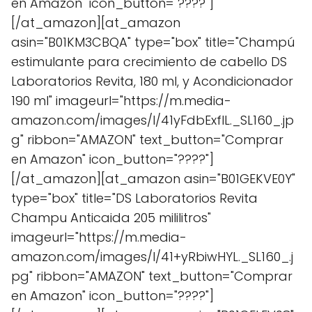
en Amazon" icon_button="????"]
[/at_amazon][at_amazon
asin="B01KM3CBQA" type="box" title="Champú
estimulante para crecimiento de cabello DS
Laboratorios Revita, 180 ml, y Acondicionador
190 ml" imageurl="https://m.media-
amazon.com/images/I/41yFdbExflL._SL160_.jp
g" ribbon="AMAZON" text_button="Comprar
en Amazon" icon_button="????"]
[/at_amazon][at_amazon asin="B01GEKVE0Y"
type="box" title="DS Laboratorios Revita
Champu Anticaida 205 mililitros"
imageurl="https://m.media-
amazon.com/images/I/41+yRbiwHYL._SL160_.j
pg" ribbon="AMAZON" text_button="Comprar
en Amazon" icon_button="????"]