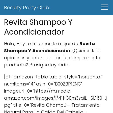
Beauty Party Club
Revita Shampoo Y
Acondicionador
Hola, Hoy te traemos lo mejor de
Revita
Shampoo Y Acondicionador
.¿Quieres leer
opiniones y entender dónde comprar este
producto? Prosigue leyendo.
[at_amazon_table table_style="horizontal"
numitems="4" asin_0="B00ZBP1ENG"
imageurl_0="https://m.media-
amazon.com/images/I/41KGEm3saiL._SL160_.j
pg" title_0="Revita Champú - Tratamiento
Natural Para La Caída Del Cabello -