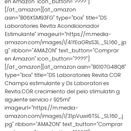
en Amazon" icon_button="????"]
[/at_amazon][at_amazon
asin="B06XSM93FG" type="box" title="DS
Laboratories Revita Acondicionador
Estimulante" imageurl="https://m.media-
amazon.com/images/I/41fEaGRsS3L._SL160_.jp
g" ribbon="AMAZON" text_button="Comprar
en Amazon" icon_button="????"]
[/at_amazon][at_amazon asin="B0107G48Q8"
type="box" title="DS Laboratories Revita COR
Champú estimulante y Ds Laboratori es
Revita.COR crecimiento del pelo stimulatin g
siguiente servicio r 925ml"
imageurl="https://m.media-
amazon.com/images/I/31pVuwi6TSL._SL160_.j
pg" ribbon="AMAZON" text_button="Comprar