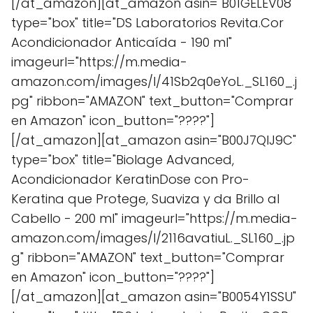
[/at_amazon][at_amazon asin="B01GELEV08"
type="box" title="DS Laboratorios Revita.Cor
Acondicionador Anticaída - 190 ml"
imageurl="https://m.media-
amazon.com/images/I/41Sb2q0eYoL._SL160_.j
pg" ribbon="AMAZON" text_button="Comprar
en Amazon" icon_button="????"]
[/at_amazon][at_amazon asin="B00J7QIJ9C"
type="box" title="Biolage Advanced,
Acondicionador KeratinDose con Pro-
Keratina que Protege, Suaviza y da Brillo al
Cabello - 200 ml" imageurl="https://m.media-
amazon.com/images/I/2116avatiuL._SL160_.jp
g" ribbon="AMAZON" text_button="Comprar
en Amazon" icon_button="????"]
[/at_amazon][at_amazon asin="B0054Y1SSU"