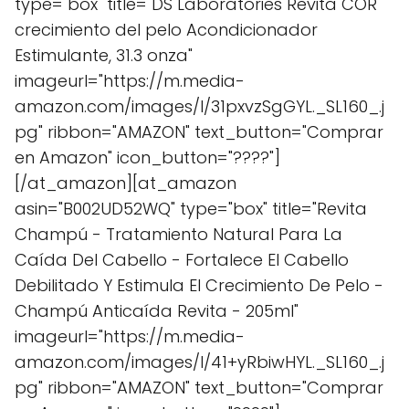
type="box" title="DS Laboratories Revita COR
crecimiento del pelo Acondicionador
Estimulante, 31.3 onza"
imageurl="https://m.media-
amazon.com/images/I/31pxvzSgGYL._SL160_.j
pg" ribbon="AMAZON" text_button="Comprar
en Amazon" icon_button="????"]
[/at_amazon][at_amazon
asin="B002UD52WQ" type="box" title="Revita
Champú - Tratamiento Natural Para La
Caída Del Cabello - Fortalece El Cabello
Debilitado Y Estimula El Crecimiento De Pelo -
Champú Anticaída Revita - 205ml"
imageurl="https://m.media-
amazon.com/images/I/41+yRbiwHYL._SL160_.j
pg" ribbon="AMAZON" text_button="Comprar