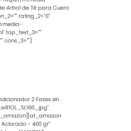
de Arbol de Té para Cuero
n_2="" rating_2="0"
/m.media-
l" top_text_3=""
" cons_3=""]
ndicionador 2 Fases sin
wR1OL._SL160_.jpg"
/at_amazon][at_amazon
n Aclarado - 400 gr"