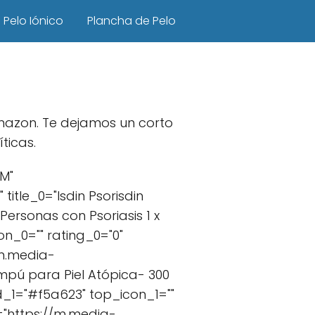
Pelo Iónico
Plancha de Pelo
mazon. Te dejamos un corto
ticas.
M"
tle_0="Isdin Psorisdin
ersonas con Psoriasis 1 x
n_0="" rating_0="0"
/m.media-
mpú para Piel Atópica- 300
d_1="#f5a623" top_icon_1=""
2="https://m.media-