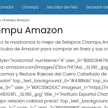
ionador
Champú
Secador de Pelo
Secador de 
ox Champu Amazon
hampu Amazon
ucto te mostramos lo mejor de Sebiprox Champu A
ículos de Amazon para comprar en línea y sus crí
yle="horizontal" numitems="4" asin_0="B00D3HR76
a-amazon.com/images/I/31cv7Ht7AxL._SL160_.jpg" ti
camas y Reduce Rojeces del Cuero Cabelludo de P
pción" top_text_background_0="#4188db" top_ico
ns_0="" asin_1="B01CS5KDOC" imageurl_1="https:/
DG3FL._SL160_.jpg" title_1="Instituto Español Cha
Mejor relación calidad precio" top_text_backgroun
pros_1="" cons_1="" asin_2="B0019YN81E" imageurl_