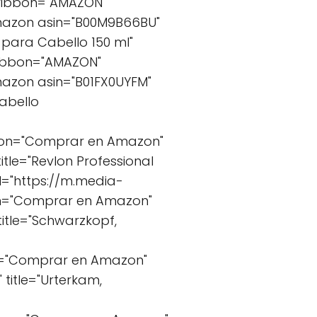
 ribbon="AMAZON"
mazon asin="B00M9B66BU"
 para Cabello 150 ml"
ribbon="AMAZON"
azon asin="B01FX0UYFM"
abello
ton="Comprar en Amazon"
tle="Revlon Professional
="https://m.media-
on="Comprar en Amazon"
itle="Schwarzkopf,
on="Comprar en Amazon"
itle="Urterkam,