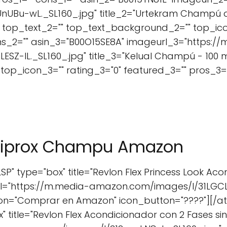
UBu-wL._SL160_.jpg" title_2="Urtekram Champú 
" top_text_2="" top_text_background_2="" top_ico
ns_2="" asin_3="B00O15SE8A" imageurl_3="https:/
Z-lL._SL160_.jpg" title_3="Kelual Champú - 100 m
op_icon_3="" rating_3="0" featured_3="" pros_3="
ebiprox Champu Amazon
" type="box" title="Revlon Flex Princess Look Aco
rl="https://m.media-amazon.com/images/I/31LGCL
ton="Comprar en Amazon" icon_button="????"][
" title="Revlon Flex Acondicionador con 2 Fases si