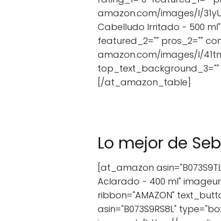
amazon.com/images/I/31yUn
Cabelludo Irritado - 500 ml
featured_2="" pros_2="" co
amazon.com/images/I/41tnLES
top_text_background_3="" t
[/at_amazon_table]
Lo mejor de S
[at_amazon asin="B073S9TLSP
Aclarado - 400 ml" imageu
ribbon="AMAZON" text_but
asin="B073S9RS8L" type="box