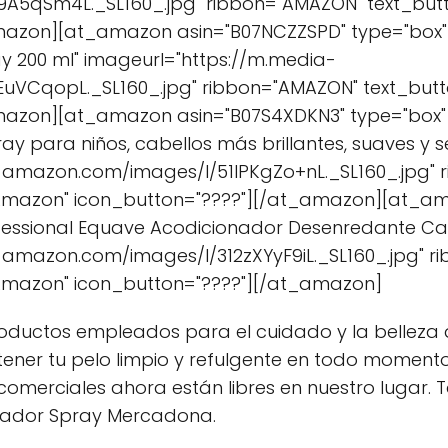
A5qSm4L._SL160_.jpg" ribbon="AMAZON" text_bu
mazon][at_amazon asin="B07NCZZSPD" type="box" t
ay 200 ml" imageurl="https://m.media-
uVCqopL._SL160_.jpg" ribbon="AMAZON" text_bu
mazon][at_amazon asin="B07S4XDKN3" type="box" t
ay para niños, cabellos más brillantes, suaves y s
-amazon.com/images/I/51IPKgZo+nL._SL160_.jpg"
Amazon" icon_button="????"][/at_amazon][at_a
rofessional Equave Acodicionador Desenredante C
-amazon.com/images/I/312zXYyF9iL._SL160_.jpg" 
Amazon" icon_button="????"][/at_amazon]
ductos empleados para el cuidado y la belleza del
ener tu pelo limpio y refulgente en todo moment
comerciales ahora están libres en nuestro lugar. 
nador Spray Mercadona.