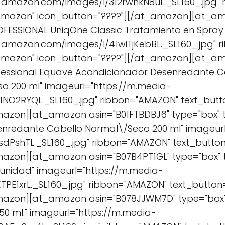
-amazon.com/images/I/312rwnkN8uL._SL160_.jpg"
Amazon" icon_button="????"][/at_amazon][at_a
ROFESSIONAL UniqOne Classic Tratamiento en Spray
-amazon.com/images/I/41wiTjKebBL._SL160_.jpg" 
Amazon" icon_button="????"][/at_amazon][at_am
rofessional Equave Acondicionador Desenredante C
 200 ml" imageurl="https://m.media-
NO2RYQL._SL160_.jpg" ribbon="AMAZON" text_but
azon][at_amazon asin="B01FTBDBJ6" type="box" ti
nredante Cabello Normal\/Seco 200 ml" imageurl
dPshTL._SL160_.jpg" ribbon="AMAZON" text_butt
azon][at_amazon asin="B07B4PT1GL" type="box" t
 unidad" imageurl="https://m.media-
PE1xrL._SL160_.jpg" ribbon="AMAZON" text_butt
mazon][at_amazon asin="B078JJWM7D" type="box" t
50 ml." imageurl="https://m.media-