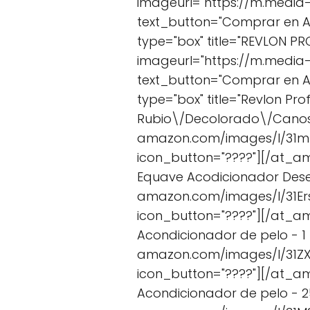
imageurl="https://m.media
text_button="Comprar en 
type="box" title="REVLON P
imageurl="https://m.media
text_button="Comprar en 
type="box" title="Revlon P
Rubio\/Decolorado\/Canoso
amazon.com/images/I/31m1
icon_button="????"][/at_am
Equave Acodicionador Dese
amazon.com/images/I/31Ers
icon_button="????"][/at_am
Acondicionador de pelo - 1
amazon.com/images/I/31ZXT
icon_button="????"][/at_a
Acondicionador de pelo - 2