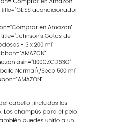
tton="Comprar en Amazon"
itle="GLISS acondicionador
tton="Comprar en Amazon"
itle="Johnson's Gotas de
edosos - 3 x 200 ml"
 ribbon="AMAZON"
mazon asin="B00CZCD63O"
abello Normal\/Seco 500 ml"
ribbon="AMAZON"
 cabello , incluidos los
o. Los champús para el pelo
También puedes unirlo a un