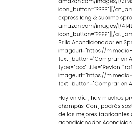
amazon.com/images/I/31M9
icon_button="????"][/at_a
express long & sublime spr
amazon.com/images/I/414E
icon_button="????"][/at_a
Brillo Acondicionador en Spr
imageurl="https://m.media
text_button="Comprar en 
type="box" title="Revlon P
imageurl="https://m.media
text_button="Comprar en 
Hoy en día , hay muchos pro
champús. Con , podrás sost
de las mejores fabricantes 
acondicionador Acondicio