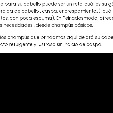
e para su cabello puede ser un reto: cuál es su g
érdida de cabello , caspa, encrespamiento...), cuá
ulfatos, con poca espuma). En Peinadosmoda, ofre
 necesidades , desde champús básicos.
e los champús que brindamos aquí dejará su cabe
to refulgente y lustroso sin indicio de caspa.