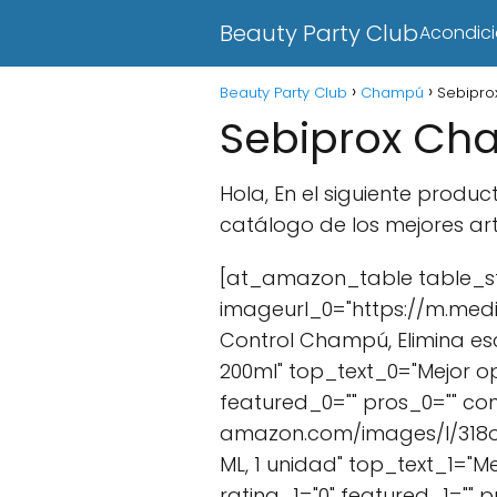
Beauty Party Club
Acondic
Beauty Party Club
Champú
Sebipr
Sebiprox C
Hola, En el siguiente prod
catálogo de los mejores art
[at_amazon_table table_st
imageurl_0="https://m.medi
Control Champú, Elimina es
200ml" top_text_0="Mejor o
featured_0="" pros_0="" co
amazon.com/images/I/318ofI
ML, 1 unidad" top_text_1="
rating_1="0" featured_1="" 