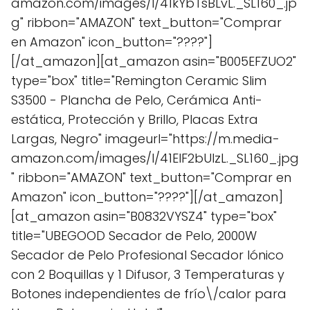
amazon.com/images/I/41kYbTsBLvL._SL160_.jp
g" ribbon="AMAZON" text_button="Comprar
en Amazon" icon_button="????"]
[/at_amazon][at_amazon asin="B005EFZUO2"
type="box" title="Remington Ceramic Slim
S3500 - Plancha de Pelo, Cerámica Anti-
estática, Protección y Brillo, Placas Extra
Largas, Negro" imageurl="https://m.media-
amazon.com/images/I/41ElF2bUlzL._SL160_.jpg
" ribbon="AMAZON" text_button="Comprar en
Amazon" icon_button="????"][/at_amazon]
[at_amazon asin="B0832VYSZ4" type="box"
title="UBEGOOD Secador de Pelo, 2000W
Secador de Pelo Profesional Secador Iónico
con 2 Boquillas y 1 Difusor, 3 Temperaturas y
Botones independientes de frío\/calor para