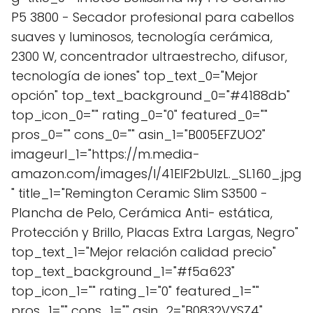
P5 3800 - Secador profesional para cabellos
suaves y luminosos, tecnología cerámica,
2300 W, concentrador ultraestrecho, difusor,
tecnología de iones" top_text_0="Mejor
opción" top_text_background_0="#4188db"
top_icon_0="" rating_0="0" featured_0=""
pros_0="" cons_0="" asin_1="B005EFZUO2"
imageurl_1="https://m.media-
amazon.com/images/I/41ElF2bUlzL._SL160_.jpg
" title_1="Remington Ceramic Slim S3500 -
Plancha de Pelo, Cerámica Anti- estática,
Protección y Brillo, Placas Extra Largas, Negro"
top_text_1="Mejor relación calidad precio"
top_text_background_1="#f5a623"
top_icon_1="" rating_1="0" featured_1=""
pros_1="" cons_1="" asin_2="B0832VYSZ4"