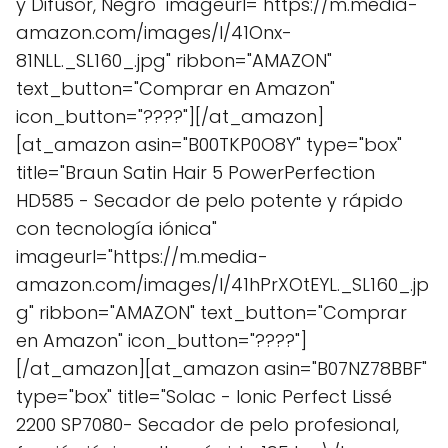
y Difusor, Negro" imageurl="https://m.media-
amazon.com/images/I/41Onx-
81NLL._SL160_.jpg" ribbon="AMAZON"
text_button="Comprar en Amazon"
icon_button="????"][/at_amazon]
[at_amazon asin="B00TKP0O8Y" type="box"
title="Braun Satin Hair 5 PowerPerfection
HD585 - Secador de pelo potente y rápido
con tecnología iónica"
imageurl="https://m.media-
amazon.com/images/I/41hPrXOtEYL._SL160_.jp
g" ribbon="AMAZON" text_button="Comprar
en Amazon" icon_button="????"]
[/at_amazon][at_amazon asin="B07NZ78BBF"
type="box" title="Solac - Ionic Perfect Lissé
2200 SP7080- Secador de pelo profesional,