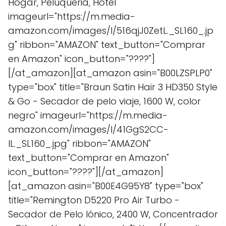
Hogar, Peluqueria, Hotel"
imageurl="https://m.media-
amazon.com/images/I/516qjJ0ZetL._SL160_.jp
g" ribbon="AMAZON" text_button="Comprar
en Amazon" icon_button="????"]
[/at_amazon][at_amazon asin="B00LZSPLP0"
type="box" title="Braun Satin Hair 3 HD350 Style
& Go - Secador de pelo viaje, 1600 W, color
negro" imageurl="https://m.media-
amazon.com/images/I/41GgS2CC-
IL._SL160_.jpg" ribbon="AMAZON"
text_button="Comprar en Amazon"
icon_button="????"][/at_amazon]
[at_amazon asin="B00E4G95Y8" type="box"
title="Remington D5220 Pro Air Turbo -
Secador de Pelo Iónico, 2400 W, Concentrador