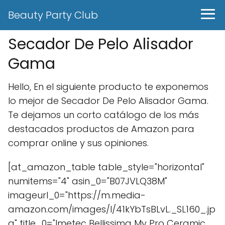
Beauty Party Club
Secador De Pelo Alisador
Gama
Hello, En el siguiente producto te exponemos
lo mejor de Secador De Pelo Alisador Gama.
Te dejamos un corto catálogo de los más
destacados productos de Amazon para
comprar online y sus opiniones.
[at_amazon_table table_style="horizontal"
numitems="4" asin_0="B07JVLQ38M"
imageurl_0="https://m.media-
amazon.com/images/I/41kYbTsBLvL._SL160_.jp
g" title_0="Imetec Bellissima My Pro Ceramic