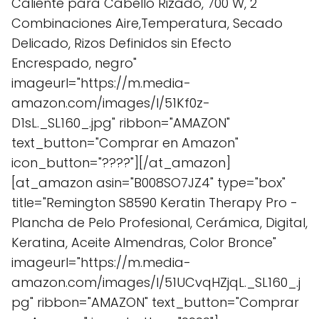
Caliente para Cabello Rizado, 700 W, 2
Combinaciones Aire,Temperatura, Secado
Delicado, Rizos Definidos sin Efecto
Encrespado, negro"
imageurl="https://m.media-
amazon.com/images/I/51Kf0z-
D1sL._SL160_.jpg" ribbon="AMAZON"
text_button="Comprar en Amazon"
icon_button="????"][/at_amazon]
[at_amazon asin="B008SO7JZ4" type="box"
title="Remington S8590 Keratin Therapy Pro -
Plancha de Pelo Profesional, Cerámica, Digital,
Keratina, Aceite Almendras, Color Bronce"
imageurl="https://m.media-
amazon.com/images/I/51UCvqHZjqL._SL160_.j
pg" ribbon="AMAZON" text_button="Comprar