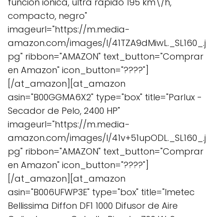
función iónica, ultra rápido 195 km\/h,
compacto, negro"
imageurl="https://m.media-
amazon.com/images/I/41TZA9dMiwL._SL160_.j
pg" ribbon="AMAZON" text_button="Comprar
en Amazon" icon_button="????"]
[/at_amazon][at_amazon
asin="B00GGMA6X2" type="box" title="Parlux -
Secador de Pelo, 2400 HP"
imageurl="https://m.media-
amazon.com/images/I/41v+51upODL._SL160_.j
pg" ribbon="AMAZON" text_button="Comprar
en Amazon" icon_button="????"]
[/at_amazon][at_amazon
asin="B006UFWP3E" type="box" title="Imetec
Bellissima Diffon DF1 1000 Difusor de Aire