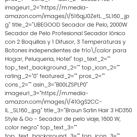
imageurl_2="https://m.media-
amazon.com/images/I/516qjJ0ZetL._SL160_.jp
g" title_2="UBEGOOD Secador de Pelo, 2000W
Secador de Pelo Profesional Secador Iónico
con 2 Boquillas y 1 Difusor, 3 Temperaturas y
Botones independientes de frío\/calor para
Hogar, Peluqueria, Hotel" top_text_2=""
top_text_background_2="" top_icon_2=""
rating_2="0" featured_2="" pros_2=""
cons_2="" asin_3="B00LZSPLP0"
imageurl_3="https://m.media-
amazon.com/images/I/41GgS2CC-
IL._SL160_.jpg" title_3="Braun Satin Hair 3 HD350
Style & Go - Secador de pelo viaje, 1600 W,
color negro" top_text_3=""
top_text_background_3="" top_icon_3=""