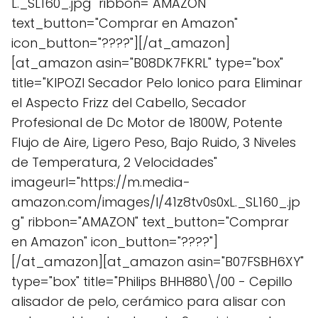
L._SL160_.jpg" ribbon="AMAZON"
text_button="Comprar en Amazon"
icon_button="????"][/at_amazon]
[at_amazon asin="B08DK7FKRL" type="box"
title="KIPOZI Secador Pelo Ionico para Eliminar
el Aspecto Frizz del Cabello, Secador
Profesional de Dc Motor de 1800W, Potente
Flujo de Aire, Ligero Peso, Bajo Ruido, 3 Niveles
de Temperatura, 2 Velocidades"
imageurl="https://m.media-
amazon.com/images/I/41z8tv0s0xL._SL160_.jp
g" ribbon="AMAZON" text_button="Comprar
en Amazon" icon_button="????"]
[/at_amazon][at_amazon asin="B07FSBH6XY"
type="box" title="Philips BHH880\/00 - Cepillo
alisador de pelo, cerámico para alisar con