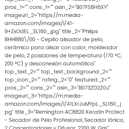
pros_1="" cons_1="" asin_2="B07FSBH6XY"
imageurl_2="https://m.media-
amazon.com/images/I/41-
9+ZxOdEL._SL160_.jpg" title_2="Philips
BHH880\/00 - Cepillo alisador de pelo,
cerámico para alisar con calor, moldeador
de pelo, 2 posiciones de temperatura (170 °C,
200 °C) y desconexión automática"
top_text_2="" top_text_background_2=""
top_icon_2="" rating_2="0" featured_2=""
pros_2="" cons_2="" asin_3="B073ZD2ZGJ"
imageurl_3="https://m.media-
amazon.com/images/I/41LXrJuMYpL._SL160_.j
pg" title_3="Remington AC8820 Keratin Protect
- Secador de Pelo Profesional, Secador Iónico,
2 Concentradores y Difusor, 2200 W, Gris"