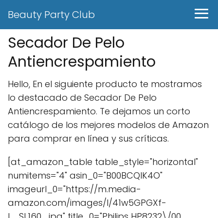
Beauty Party Club
Secador De Pelo
Antiencrespamiento
Hello, En el siguiente producto te mostramos
lo destacado de Secador De Pelo
Antiencrespamiento. Te dejamos un corto
catálogo de los mejores modelos de Amazon
para comprar en línea y sus críticas.
[at_amazon_table table_style="horizontal"
numitems="4" asin_0="B00BCQIK4O"
imageurl_0="https://m.media-
amazon.com/images/I/41w5GPGXf-
L._SL160_.jpg" title_0="Philips HP8232\/00