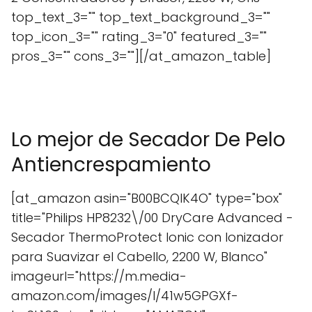
top_text_3="" top_text_background_3=""
top_icon_3="" rating_3="0" featured_3=""
pros_3="" cons_3=""][/at_amazon_table]
Lo mejor de Secador De Pelo
Antiencrespamiento
[at_amazon asin="B00BCQIK4O" type="box"
title="Philips HP8232\/00 DryCare Advanced -
Secador ThermoProtect Ionic con Ionizador
para Suavizar el Cabello, 2200 W, Blanco"
imageurl="https://m.media-
amazon.com/images/I/41w5GPGXf-