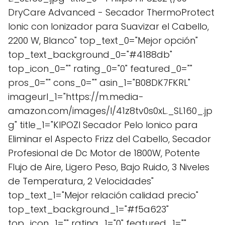
DryCare Advanced - Secador ThermoProtect
Ionic con Ionizador para Suavizar el Cabello,
2200 W, Blanco" top_text_0="Mejor opción"
top_text_background_0="#4188db"
top_icon_0="" rating_0="0" featured_0=""
pros_0="" cons_0="" asin_1="B08DK7FKRL"
imageurl_1="https://m.media-
amazon.com/images/I/41z8tv0s0xL._SL160_.jp
g" title_1="KIPOZI Secador Pelo Ionico para
Eliminar el Aspecto Frizz del Cabello, Secador
Profesional de Dc Motor de 1800W, Potente
Flujo de Aire, Ligero Peso, Bajo Ruido, 3 Niveles
de Temperatura, 2 Velocidades"
top_text_1="Mejor relación calidad precio"
top_text_background_1="#f5a623"
top_icon_1="" rating_1="0" featured_1=""