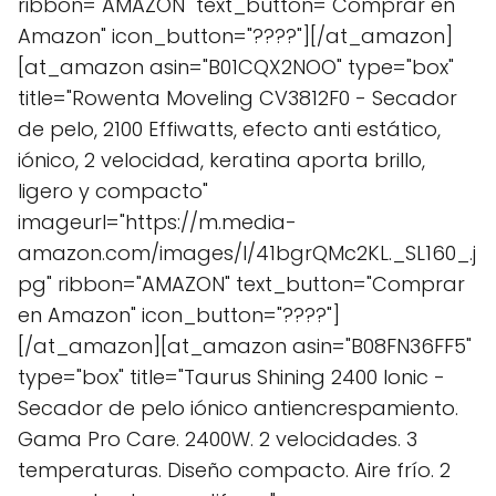
ribbon="AMAZON" text_button="Comprar en
Amazon" icon_button="????"][/at_amazon]
[at_amazon asin="B01CQX2NOO" type="box"
title="Rowenta Moveling CV3812F0 - Secador
de pelo, 2100 Effiwatts, efecto anti estático,
iónico, 2 velocidad, keratina aporta brillo,
ligero y compacto"
imageurl="https://m.media-
amazon.com/images/I/41bgrQMc2KL._SL160_.j
pg" ribbon="AMAZON" text_button="Comprar
en Amazon" icon_button="????"]
[/at_amazon][at_amazon asin="B08FN36FF5"
type="box" title="Taurus Shining 2400 Ionic -
Secador de pelo iónico antiencrespamiento.
Gama Pro Care. 2400W. 2 velocidades. 3
temperaturas. Diseño compacto. Aire frío. 2