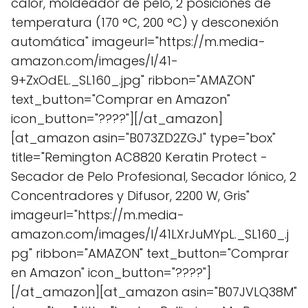
calor, moldeador de pelo, 2 posiciones de
temperatura (170 °C, 200 °C) y desconexión
automática" imageurl="https://m.media-
amazon.com/images/I/41-
9+ZxOdEL._SL160_.jpg" ribbon="AMAZON"
text_button="Comprar en Amazon"
icon_button="????"][/at_amazon]
[at_amazon asin="B073ZD2ZGJ" type="box"
title="Remington AC8820 Keratin Protect -
Secador de Pelo Profesional, Secador Iónico, 2
Concentradores y Difusor, 2200 W, Gris"
imageurl="https://m.media-
amazon.com/images/I/41LXrJuMYpL._SL160_.j
pg" ribbon="AMAZON" text_button="Comprar
en Amazon" icon_button="????"]
[/at_amazon][at_amazon asin="B07JVLQ38M"