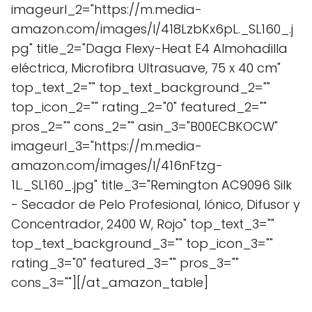
imageurl_2="https://m.media-
amazon.com/images/I/418LzbKx6pL._SL160_.j
pg" title_2="Daga Flexy-Heat E4 Almohadilla
eléctrica, Microfibra Ultrasuave, 75 x 40 cm"
top_text_2="" top_text_background_2=""
top_icon_2="" rating_2="0" featured_2=""
pros_2="" cons_2="" asin_3="B00ECBKOCW"
imageurl_3="https://m.media-
amazon.com/images/I/416nFtzg-
1L._SL160_.jpg" title_3="Remington AC9096 Silk
- Secador de Pelo Profesional, Iónico, Difusor y
Concentrador, 2400 W, Rojo" top_text_3=""
top_text_background_3="" top_icon_3=""
rating_3="0" featured_3="" pros_3=""
cons_3=""][/at_amazon_table]