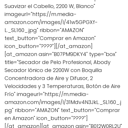
Suavizar el Cabello, 2200 W, Blanco"
imageurl="https://m.media-
amazon.com/images/I/41w5GPGXf-
L._SL160_.jpg" ribbon="AMAZON"
text_button="Comprar en Amazon"
icon_button="????"][/at_amazon]
[at_amazon asin="B07PM9DKY4" type="box"
title="Secador de Pelo Profesional, Abody
Secador Iónico de 2200W con Boquilla
Concentradora de Aire y Difusor, 2
Velocidades y 3 Temperaturas, Botón de Aire
Frío" imageurl="https://m.media-
amazon.com/images/I/31Mdv4N3JkL._SL160_.j
pg" ribbon="AMAZON" text_button="Comprar
en Amazon" icon_button="????"]
[/at_amazon][at_amazon asin="B012W0RL2U"