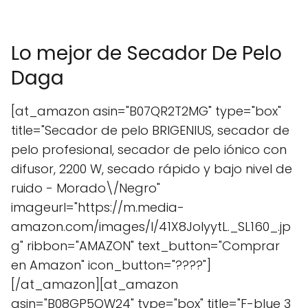
Lo mejor de Secador De Pelo
Daga
[at_amazon asin="B07QR2T2MG" type="box"
title="Secador de pelo BRIGENIUS, secador de
pelo profesional, secador de pelo iónico con
difusor, 2200 W, secado rápido y bajo nivel de
ruido - Morado\/Negro"
imageurl="https://m.media-
amazon.com/images/I/41X8JolyytL._SL160_.jp
g" ribbon="AMAZON" text_button="Comprar
en Amazon" icon_button="????"]
[/at_amazon][at_amazon
asin="B08GP5QW24" type="box" title="F-blue 3