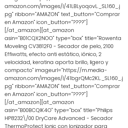
amazon.com/images/I/41LBLyoqovL._SL160_.j
pg" ribbon="AMAZON" text_button="Comprar
en Amazon" icon_button="????"]
[/at_amazon][at_amazon
asin="B01CQX2NOO" type="box" title="Rowenta
Moveling CV3812F0 - Secador de pelo, 2100
Effiwatts, efecto anti estático, iónico, 2
velocidad, keratina aporta brillo, ligero y
compacto" imageurl="https://m.media-
amazon.com/images/I/41bgrQMc2KL._SL160_.j
pg" ribbon="AMAZON" text_button="Comprar
en Amazon" icon_button="????"]
[/at_amazon][at_amazon
asin="B00BCQIK4O" type="box" title="Philips
HP8232\/00 DryCare Advanced - Secador
ThermoProtect Ionic con Ionizador para