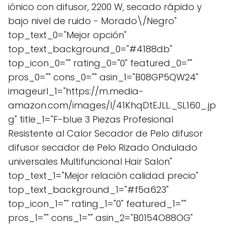
iónico con difusor, 2200 W, secado rápido y
bajo nivel de ruido - Morado\/Negro"
top_text_0="Mejor opción"
top_text_background_0="#4188db"
top_icon_0="" rating_0="0" featured_0=""
pros_0="" cons_0="" asin_1="B08GP5QW24"
imageurl_1="https://m.media-
amazon.com/images/I/41KhqDtEJLL._SL160_.jp
g" title_1="F-blue 3 Piezas Profesional
Resistente al Calor Secador de Pelo difusor
difusor secador de Pelo Rizado Ondulado
universales Multifuncional Hair Salon"
top_text_1="Mejor relación calidad precio"
top_text_background_1="#f5a623"
top_icon_1="" rating_1="0" featured_1=""
pros_1="" cons_1="" asin_2="B0154O88OG"