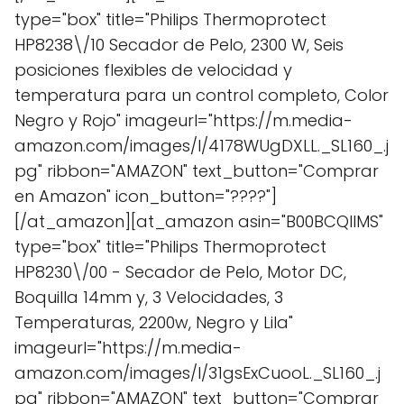
type="box" title="Philips Thermoprotect
HP8238\/10 Secador de Pelo, 2300 W, Seis
posiciones flexibles de velocidad y
temperatura para un control completo, Color
Negro y Rojo" imageurl="https://m.media-
amazon.com/images/I/4178WUgDXLL._SL160_.j
pg" ribbon="AMAZON" text_button="Comprar
en Amazon" icon_button="????"]
[/at_amazon][at_amazon asin="B00BCQIIMS"
type="box" title="Philips Thermoprotect
HP8230\/00 - Secador de Pelo, Motor DC,
Boquilla 14mm y, 3 Velocidades, 3
Temperaturas, 2200w, Negro y Lila"
imageurl="https://m.media-
amazon.com/images/I/31gsExCuooL._SL160_.j
pg" ribbon="AMAZON" text_button="Comprar