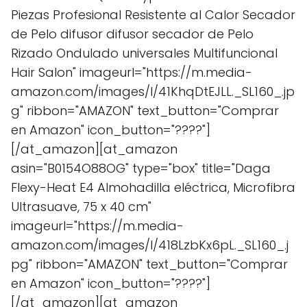
Piezas Profesional Resistente al Calor Secador
de Pelo difusor difusor secador de Pelo
Rizado Ondulado universales Multifuncional
Hair Salon" imageurl="https://m.media-
amazon.com/images/I/41KhqDtEJLL._SL160_.jp
g" ribbon="AMAZON" text_button="Comprar
en Amazon" icon_button="????"]
[/at_amazon][at_amazon
asin="B0154O88OG" type="box" title="Daga
Flexy-Heat E4 Almohadilla eléctrica, Microfibra
Ultrasuave, 75 x 40 cm"
imageurl="https://m.media-
amazon.com/images/I/418LzbKx6pL._SL160_.j
pg" ribbon="AMAZON" text_button="Comprar
en Amazon" icon_button="????"]
[/at_amazon][at_amazon