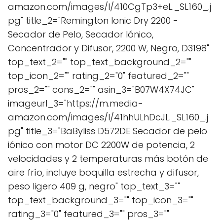
amazon.com/images/I/410CgTp3+eL._SL160_.j
pg" title_2="Remington Ionic Dry 2200 -
Secador de Pelo, Secador Iónico,
Concentrador y Difusor, 2200 W, Negro, D3198"
top_text_2="" top_text_background_2=""
top_icon_2="" rating_2="0" featured_2=""
pros_2="" cons_2="" asin_3="B07W4X74JC"
imageurl_3="https://m.media-
amazon.com/images/I/41hhULhDcJL._SL160_.j
pg" title_3="BaByliss D572DE Secador de pelo
iónico con motor DC 2200W de potencia, 2
velocidades y 2 temperaturas más botón de
aire frío, incluye boquilla estrecha y difusor,
peso ligero 409 g, negro" top_text_3=""
top_text_background_3="" top_icon_3=""
rating_3="0" featured_3="" pros_3=""