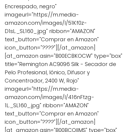
Encrespado, negro"
imageurl="https://m.media-
amazon.com/images/I/51Kf0z-
D1sL._SL160_.jpg" ribbon="AMAZON"
text_button="Comprar en Amazon"
icon_button="????"][/at_amazon]
[at_amazon asin="B00ECBKOCW" type="box"
title="Remington AC9096 Silk - Secador de
Pelo Profesional, Iónico, Difusor y
Concentrador, 2400 W, Rojo"
imageurl="https://m.media-
amazon.com/images/I/416nFtzg-
1L._SL160_.jpg" ribbon="AMAZON"
text_button="Comprar en Amazon"
icon_button="????"][/at_amazon]
[at_amazon asin="B00BCQIIMS" type="box"