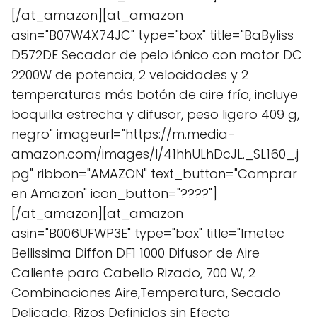
[/at_amazon][at_amazon
asin="B07W4X74JC" type="box" title="BaByliss
D572DE Secador de pelo iónico con motor DC
2200W de potencia, 2 velocidades y 2
temperaturas más botón de aire frío, incluye
boquilla estrecha y difusor, peso ligero 409 g,
negro" imageurl="https://m.media-
amazon.com/images/I/41hhULhDcJL._SL160_.j
pg" ribbon="AMAZON" text_button="Comprar
en Amazon" icon_button="????"]
[/at_amazon][at_amazon
asin="B006UFWP3E" type="box" title="Imetec
Bellissima Diffon DF1 1000 Difusor de Aire
Caliente para Cabello Rizado, 700 W, 2
Combinaciones Aire,Temperatura, Secado
Delicado, Rizos Definidos sin Efecto