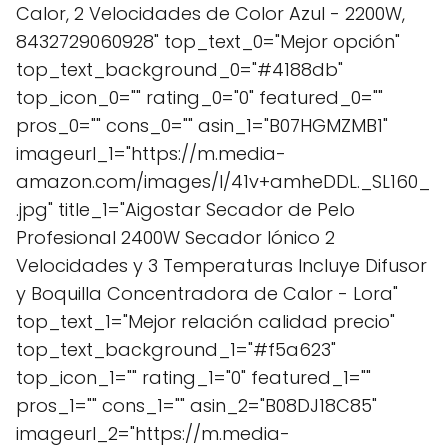
Calor, 2 Velocidades de Color Azul - 2200W,
8432729060928" top_text_0="Mejor opción"
top_text_background_0="#4188db"
top_icon_0="" rating_0="0" featured_0=""
pros_0="" cons_0="" asin_1="B07HGMZMB1"
imageurl_1="https://m.media-
amazon.com/images/I/41v+amheDDL._SL160_
.jpg" title_1="Aigostar Secador de Pelo
Profesional 2400W Secador Iónico 2
Velocidades y 3 Temperaturas Incluye Difusor
y Boquilla Concentradora de Calor - Lora"
top_text_1="Mejor relación calidad precio"
top_text_background_1="#f5a623"
top_icon_1="" rating_1="0" featured_1=""
pros_1="" cons_1="" asin_2="B08DJ18C85"
imageurl_2="https://m.media-