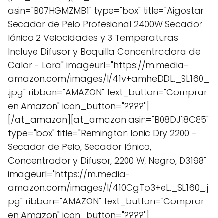
asin="B07HGMZMB1" type="box" title="Aigostar
Secador de Pelo Profesional 2400W Secador
Iónico 2 Velocidades y 3 Temperaturas
Incluye Difusor y Boquilla Concentradora de
Calor - Lora" imageurl="https://m.media-
amazon.com/images/I/41v+amheDDL._SL160_
.jpg" ribbon="AMAZON" text_button="Comprar
en Amazon" icon_button="????"]
[/at_amazon][at_amazon asin="B08DJ18C85"
type="box" title="Remington Ionic Dry 2200 -
Secador de Pelo, Secador Iónico,
Concentrador y Difusor, 2200 W, Negro, D3198"
imageurl="https://m.media-
amazon.com/images/I/410CgTp3+eL._SL160_.j
pg" ribbon="AMAZON" text_button="Comprar
en Amazon" icon_button="????"]