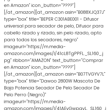
en Amazon" icon_button="????"]
[/at_amazon][at_amazon asin="B088XJQ37J"
type="box" title="BEPER C301ABE001 - Difusor
universal para secador de pelo, Difusor para
cabello rizado y rizado, sin pelo rizado, apto
para todos los secadores, negro"
imageurl="https://m.media-
amazon.com/images/I/41cL8TgPPFL._SL160_.j
pg" ribbon="AMAZON" text_button="Comprar
en Amazon" icon_button="????"]
[/at_amazon][at_amazon asin="B07TVGYV7L"
type="box" title="Dawoo 2800W Mascota De
Baja Potencia Secador De Pelo Secador De
Pelo Perro (Negro)"
imageurl="https://m.media-
amazon.com/images/I/41AEvGwpayL._SL160_.j