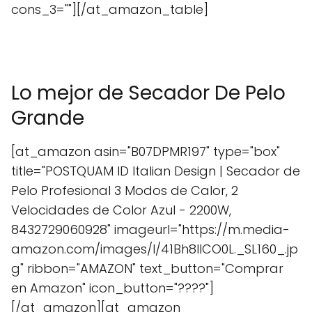
cons_3=""][/at_amazon_table]
Lo mejor de Secador De Pelo
Grande
[at_amazon asin="B07DPMR197" type="box"
title="POSTQUAM ID Italian Design | Secador de
Pelo Profesional 3 Modos de Calor, 2
Velocidades de Color Azul - 2200W,
8432729060928" imageurl="https://m.media-
amazon.com/images/I/41Bh8lICO0L._SL160_.jp
g" ribbon="AMAZON" text_button="Comprar
en Amazon" icon_button="????"]
[/at_amazon][at_amazon