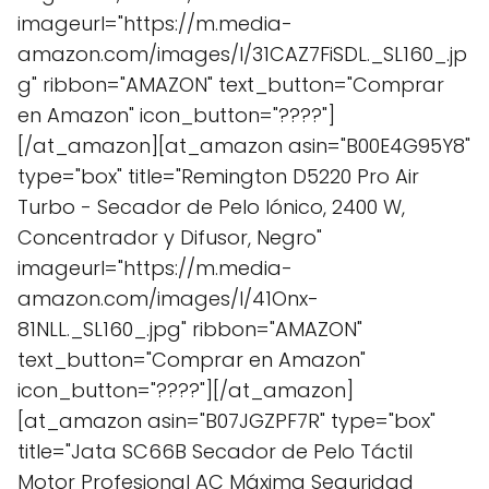
imageurl="https://m.media-
amazon.com/images/I/31CAZ7FiSDL._SL160_.jp
g" ribbon="AMAZON" text_button="Comprar
en Amazon" icon_button="????"]
[/at_amazon][at_amazon asin="B00E4G95Y8"
type="box" title="Remington D5220 Pro Air
Turbo - Secador de Pelo Iónico, 2400 W,
Concentrador y Difusor, Negro"
imageurl="https://m.media-
amazon.com/images/I/41Onx-
81NLL._SL160_.jpg" ribbon="AMAZON"
text_button="Comprar en Amazon"
icon_button="????"][/at_amazon]
[at_amazon asin="B07JGZPF7R" type="box"
title="Jata SC66B Secador de Pelo Táctil
Motor Profesional AC Máxima Seguridad