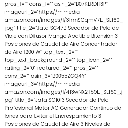
pros_1="" cons_1="" asin_2="B07KLRDH3P"
imageurl_2="https://m.media-
amazon.com/images/I/31rmSQqmV7L._SL160_
.jpg" title_2="Jata SC47B Secador de Pelo de
Viaje con Difusor Mango Abatible Bitensión 3
Posiciones de Caudal de Aire Concentrador
de Aire 1200 W" top_text_2=""
top_text_background_2="" top_icon_2=""
rating_2="0" featured_2="" pros_2=""
cons_2="" asin_3="B0055ZGQ4Y"
imageurl_3="https://m.media-
amazon.com/images/I/413wNX2T59L._SL160_.j
pg" title_3="Jata SC1013 Secador de Pelo
Profesional Motor AC Generador Continuo de
Iones para Evitar el Encrespamiento 3
Posiciones de Caudal de Aire 3 Niveles de