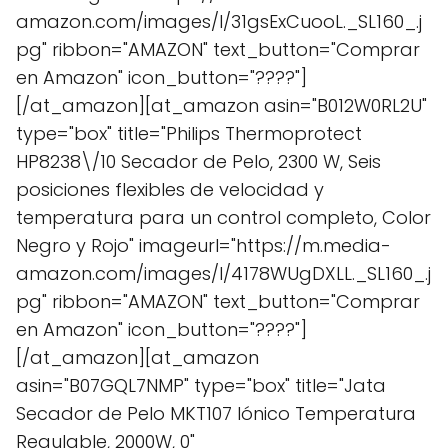
amazon.com/images/I/31gsExCuooL._SL160_.j
pg" ribbon="AMAZON" text_button="Comprar
en Amazon" icon_button="????"]
[/at_amazon][at_amazon asin="B012W0RL2U"
type="box" title="Philips Thermoprotect
HP8238\/10 Secador de Pelo, 2300 W, Seis
posiciones flexibles de velocidad y
temperatura para un control completo, Color
Negro y Rojo" imageurl="https://m.media-
amazon.com/images/I/4178WUgDXLL._SL160_.j
pg" ribbon="AMAZON" text_button="Comprar
en Amazon" icon_button="????"]
[/at_amazon][at_amazon
asin="B07GQL7NMP" type="box" title="Jata
Secador de Pelo MKT107 Iónico Temperatura
Regulable, 2000W, 0"