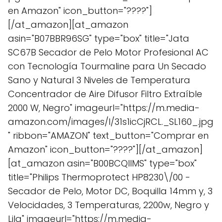
en Amazon" icon_button="????"]
[/at_amazon][at_amazon
asin="B07BBR96SG" type="box" title="Jata
SC67B Secador de Pelo Motor Profesional AC
con Tecnología Tourmaline para Un Secado
Sano y Natural 3 Niveles de Temperatura
Concentrador de Aire Difusor Filtro Extraíble
2000 W, Negro" imageurl="https://m.media-
amazon.com/images/I/31s1icCjRCL._SL160_.jpg
" ribbon="AMAZON" text_button="Comprar en
Amazon" icon_button="????"][/at_amazon]
[at_amazon asin="B00BCQIIMS" type="box"
title="Philips Thermoprotect HP8230\/00 -
Secador de Pelo, Motor DC, Boquilla 14mm y, 3
Velocidades, 3 Temperaturas, 2200w, Negro y
Lila" imageurl="https://m.media-