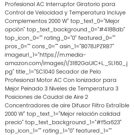
Profesional AC Interruptor Giratorio para
Control de Velocidad y Temperatura Incluye
Complementos 2000 W" top_text_0="Mejor
opción" top_text_background_0="#4188db"
top_icon_0="" rating_0="0" featured_0=""
pros_0="" cons_0="" asin_1="B078JPZRB7"
imageurl_1="https://m.media-
amazon.com/images/I/3182GaUlC+L._SL160_.j
pg" title_1="SC1040 Secador de Pelo
Profesional Motor AC Con Ionizador para
Mejor Peinado 3 Niveles de Temperatura 3
Posiciones de Caudal de Aire 2
Concentradores de aire Difusor Filtro Extraíble
2000 W" top_text_1="Mejor relación calidad
precio" top_text_background_1="#f5a623"
top_icon_1="" rating_1="0" featured_1=""