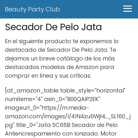
Beauty Party Club
Secador De Pelo Jata
En el siguiente producto te exponemos lo
destacado de Secador De Pelo Jata. Te
dejamos un breve catálogo de los más
destacados modelos de Amazon para
comprar en línea y sus críticas.
[at_amazon_table table_style="horizontal"
numitems="4" asin_0="B00QAIP2EK"
imageurl_0="https://m.media-
amazon.com/images/I/41N4zu6WjHL._SL160_.j
pg" title_0="Jata SC65B Secador de Pelo
Antiencrespamiento con Ionizado. Motor