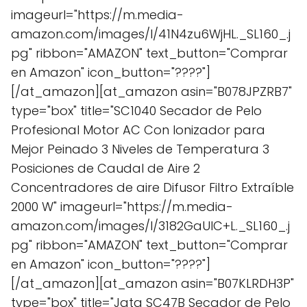
imageurl="https://m.media-
amazon.com/images/I/41N4zu6WjHL._SL160_.j
pg" ribbon="AMAZON" text_button="Comprar
en Amazon" icon_button="????"]
[/at_amazon][at_amazon asin="B078JPZRB7"
type="box" title="SC1040 Secador de Pelo
Profesional Motor AC Con Ionizador para
Mejor Peinado 3 Niveles de Temperatura 3
Posiciones de Caudal de Aire 2
Concentradores de aire Difusor Filtro Extraíble
2000 W" imageurl="https://m.media-
amazon.com/images/I/3182GaUlC+L._SL160_.j
pg" ribbon="AMAZON" text_button="Comprar
en Amazon" icon_button="????"]
[/at_amazon][at_amazon asin="B07KLRDH3P"
type="box" title="Jata SC47B Secador de Pelo