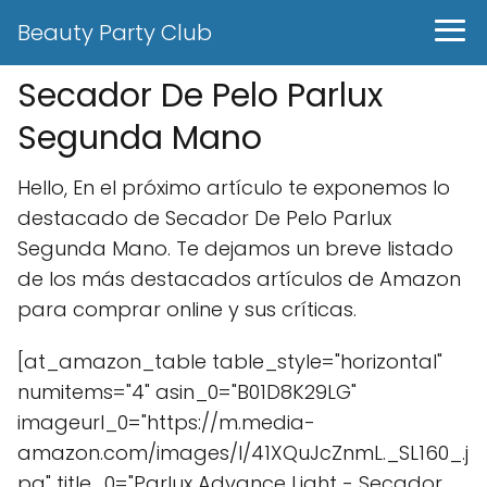
Beauty Party Club
Secador De Pelo Parlux
Segunda Mano
Hello, En el próximo artículo te exponemos lo
destacado de Secador De Pelo Parlux
Segunda Mano. Te dejamos un breve listado
de los más destacados artículos de Amazon
para comprar online y sus críticas.
[at_amazon_table table_style="horizontal"
numitems="4" asin_0="B01D8K29LG"
imageurl_0="https://m.media-
amazon.com/images/I/41XQuJcZnmL._SL160_.j
pg" title_0="Parlux Advance Light - Secador