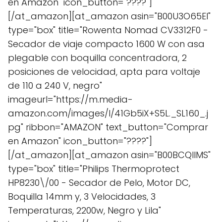
en Amazon" icon_button="????"]
[/at_amazon][at_amazon asin="B00U3O65EI"
type="box" title="Rowenta Nomad CV3312F0 -
Secador de viaje compacto 1600 W con asa
plegable con boquilla concentradora, 2
posiciones de velocidad, apta para voltaje
de 110 a 240 V, negro"
imageurl="https://m.media-
amazon.com/images/I/41Gb5iX+S5L._SL160_.j
pg" ribbon="AMAZON" text_button="Comprar
en Amazon" icon_button="????"]
[/at_amazon][at_amazon asin="B00BCQIIMS"
type="box" title="Philips Thermoprotect
HP8230\/00 - Secador de Pelo, Motor DC,
Boquilla 14mm y, 3 Velocidades, 3
Temperaturas, 2200w, Negro y Lila"