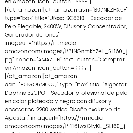
en Amazon" icon_button="????"]
[/at_amazon][at_amazon asin="B07NKZHX6F"
type="box" title="Ufesa SC8310 – Secador de
Pelo Plegable, 2400W, Difusor y Concentrador,
Generador de Iones"
imageurl="https://m.media-
amazon.com/images/I/31NGnmkY7eL._SL160_.j
pg" ribbon="AMAZON" text_button="Comprar
en Amazon" icon_button="????"]
[/at_amazon][at_amazon
asin="B01GO6M6OQ" type="box" title="Aigostar
Daphne 32GPO - Secador profesional de pelo
en color plateado y negro con difusor y
accesorios. 2200 watios. Diseño exclusivo de
Aigostar." imageurl="https://m.media-
amazon.com/images/I/416fwsGtyKL._SL160_.j