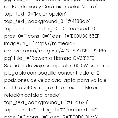
de Pelo Ionico y Cerámico, color Negro"
top_text_0="Mejor opción"
top_text_background_0="#4188db"
top_icon_0="" rating_0="0" featured_0=""
pros_0="" cons_0="" asin_1="B00U3O65EI"
imageurl_1="https://m.media-
amazon.com/images/I/41Gb5iX+S5L._SL160_.j
pg" title_1="Rowenta Nomad CV3312F0 -
Secador de viaje compacto 1600 W con asa
plegable con boquilla concentradora, 2
posiciones de velocidad, apta para voltaje
de 110 a 240 V, negro" top_text_1="Mejor
relación calidad precio"
top_text_background_1="#f5a623"
top_icon_1="" rating_1="0" featured_1=""
pros_1="" cons_1="" asin_2="B00BCQIIMS"