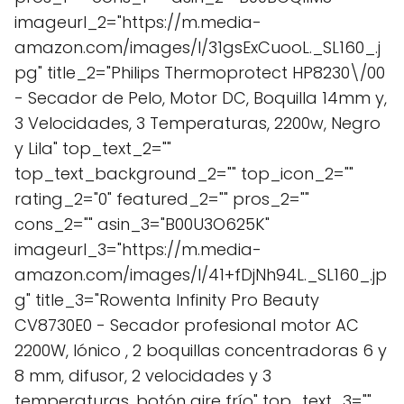
imageurl_2="https://m.media-
amazon.com/images/I/31gsExCuooL._SL160_.j
pg" title_2="Philips Thermoprotect HP8230\/00
- Secador de Pelo, Motor DC, Boquilla 14mm y,
3 Velocidades, 3 Temperaturas, 2200w, Negro
y Lila" top_text_2=""
top_text_background_2="" top_icon_2=""
rating_2="0" featured_2="" pros_2=""
cons_2="" asin_3="B00U3O625K"
imageurl_3="https://m.media-
amazon.com/images/I/41+fDjNh94L._SL160_.jp
g" title_3="Rowenta Infinity Pro Beauty
CV8730E0 - Secador profesional motor AC
2200W, Iónico , 2 boquillas concentradoras 6 y
8 mm, difusor, 2 velocidades y 3
temperaturas, botón aire frío" top_text_3=""