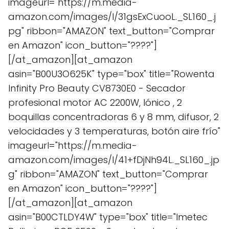
imageurl="https://m.media-
amazon.com/images/I/31gsExCuooL._SL160_.j
pg" ribbon="AMAZON" text_button="Comprar
en Amazon" icon_button="????"]
[/at_amazon][at_amazon
asin="B00U3O625K" type="box" title="Rowenta
Infinity Pro Beauty CV8730E0 - Secador
profesional motor AC 2200W, Iónico , 2
boquillas concentradoras 6 y 8 mm, difusor, 2
velocidades y 3 temperaturas, botón aire frío"
imageurl="https://m.media-
amazon.com/images/I/41+fDjNh94L._SL160_.jp
g" ribbon="AMAZON" text_button="Comprar
en Amazon" icon_button="????"]
[/at_amazon][at_amazon
asin="B00CTLDY4W" type="box" title="Imetec