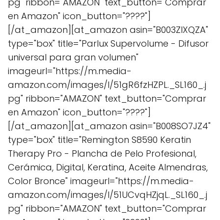
pg" ribbon="AMAZON" text_button="Comprar
en Amazon" icon_button="????"]
[/at_amazon][at_amazon asin="B003ZIXQZA"
type="box" title="Parlux Supervolume - Difusor
universal para gran volumen"
imageurl="https://m.media-
amazon.com/images/I/51gR6fzHZPL._SL160_.j
pg" ribbon="AMAZON" text_button="Comprar
en Amazon" icon_button="????"]
[/at_amazon][at_amazon asin="B008SO7JZ4"
type="box" title="Remington S8590 Keratin
Therapy Pro - Plancha de Pelo Profesional,
Cerámica, Digital, Keratina, Aceite Almendras,
Color Bronce" imageurl="https://m.media-
amazon.com/images/I/51UCvqHZjqL._SL160_.j
pg" ribbon="AMAZON" text_button="Comprar