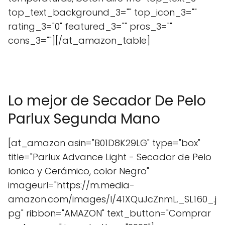
top_text_background_3="" top_icon_3=""
rating_3="0" featured_3="" pros_3=""
cons_3=""][/at_amazon_table]
Lo mejor de Secador De Pelo
Parlux Segunda Mano
[at_amazon asin="B01D8K29LG" type="box"
title="Parlux Advance Light - Secador de Pelo
Ionico y Cerámico, color Negro"
imageurl="https://m.media-
amazon.com/images/I/41XQuJcZnmL._SL160_.j
pg" ribbon="AMAZON" text_button="Comprar