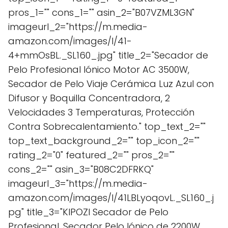
pros_1="" cons_1="" asin_2="B07VZML3GN"
imageurl_2="https://m.media-
amazon.com/images/I/41-
4+mmOsBL._SL160_.jpg" title_2="Secador de
Pelo Profesional Iónico Motor AC 3500W,
Secador de Pelo Viaje Cerámica Luz Azul con
Difusor y Boquilla Concentradora, 2
Velocidades 3 Temperaturas, Protección
Contra Sobrecalentamiento." top_text_2=""
top_text_background_2="" top_icon_2=""
rating_2="0" featured_2="" pros_2=""
cons_2="" asin_3="B08C2DFRKQ"
imageurl_3="https://m.media-
amazon.com/images/I/41LBLyoqovL._SL160_.j
pg" title_3="KIPOZI Secador de Pelo
Profesional, Secador Pelo Iónico de 2200W,