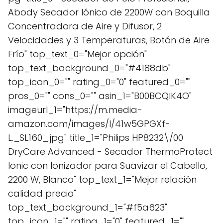
Abody Secador Iónico de 2200W con Boquilla
Concentradora de Aire y Difusor, 2
Velocidades y 3 Temperaturas, Botón de Aire
Frío" top_text_0="Mejor opción"
top_text_background_0="#4188db"
top_icon_0="" rating_0="0" featured_0=""
pros_0="" cons_0="" asin_1="B00BCQIK4O"
imageurl_1="https://m.media-
amazon.com/images/I/41w5GPGXf-
L._SL160_.jpg" title_1="Philips HP8232\/00
DryCare Advanced - Secador ThermoProtect
Ionic con Ionizador para Suavizar el Cabello,
2200 W, Blanco" top_text_1="Mejor relación
calidad precio"
top_text_background_1="#f5a623"
top_icon_1="" rating_1="0" featured_1=""