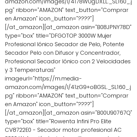
amazon.com/images/I/4178WUgDXLL._SL160_.j
pg" ribbon="AMAZON" text_button="Comprar
en Amazon" icon_button="????"]
[/at_amazon][at_amazon asin="B08JPNY78D"
type="box" title="DFGOTOP 3000W Mujer
Profesional Iónico Secador de Pelo, Potente
Secador Pelo con Difusor y Concentrador,
Profesional Secador Iónico con 2 Velocidades
y 3 Temperaturas"
imageurl="https://m.media-
amazon.com/images/I/41zG9+oBGSL._SL160_.j
pg" ribbon="AMAZON" text_button="Comprar
en Amazon" icon_button="????"]
[/at_amazon][at_amazon asin="B00U90767Q"
type="box" title="Rowenta Infini Pro Elite
CV8722E0 - Secador motor profesional AC