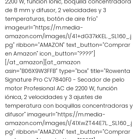
2200 W, función Ionic, boquilla concentradora
de 8 mm y difusor, 2 velocidades y 3
temperaturas, botón de aire frío"
imageurl="https://m.media-
amazon.com/images/I/41+dG37kKEL._SL160_.j
pg" ribbon="AMAZON" text_button="Comprar
en Amazon" icon_button="????"]
[/at_amazon][at_amazon
asin="B06X9W3FFB" type="box" title="Rowenta
Signature Pro CV7840F0 - Secador de pelo
motor Profesional AC de 2200 W, función
iónica, 2 velocidades y 3 ajustes de
temperatura con boquillas concentradoras y
difusor" imageurl="https://m.media-
amazon.com/images/I/41XwZT44E7L._SL160_.j
pg" ribbon="AMAZON" text_button="Comprar