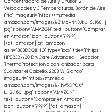
Concentradora de Aire y Difusor, 2
Velocidades y 3 Temperaturas, Botón de Aire
Frío" imageurl="https://m.media-
amazon.com/images/I/31Mdv4N3JkL._SL160_.j
pg" ribbon="AMAZON" text_button="Comprar
en Amazon" icon_button="????"]
[/at_amazon][at_amazon
asin="B00BCQIK4O" type="box" title="Philips
HP8232\/00 DryCare Advanced - Secador
ThermoProtect Ionic con Ionizador para
Suavizar el Cabello, 2200 W, Blanco"
imageurl="https://m.media-
amazon.com/images/I/41w5GPGXf-
L._SL160_.jpg" ribbon="AMAZON"
text_button="Comprar en Amazon"
icon_button="????"][/at_amazon]