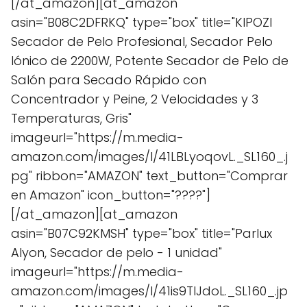
[/at_amazon][at_amazon
asin="B08C2DFRKQ" type="box" title="KIPOZI
Secador de Pelo Profesional, Secador Pelo
Iónico de 2200W, Potente Secador de Pelo de
Salón para Secado Rápido con
Concentrador y Peine, 2 Velocidades y 3
Temperaturas, Gris"
imageurl="https://m.media-
amazon.com/images/I/41LBLyoqovL._SL160_.j
pg" ribbon="AMAZON" text_button="Comprar
en Amazon" icon_button="????"]
[/at_amazon][at_amazon
asin="B07C92KMSH" type="box" title="Parlux
Alyon, Secador de pelo - 1 unidad"
imageurl="https://m.media-
amazon.com/images/I/41is9TlJdoL._SL160_.jp