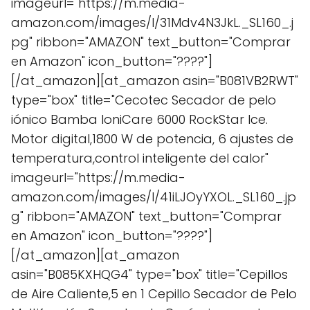
imageurl="https://m.media-
amazon.com/images/I/31Mdv4N3JkL._SL160_.j
pg" ribbon="AMAZON" text_button="Comprar
en Amazon" icon_button="????"]
[/at_amazon][at_amazon asin="B081VB2RWT"
type="box" title="Cecotec Secador de pelo
iónico Bamba IoniCare 6000 RockStar Ice.
Motor digital,1800 W de potencia, 6 ajustes de
temperatura,control inteligente del calor"
imageurl="https://m.media-
amazon.com/images/I/41iLJOyYXOL._SL160_.jp
g" ribbon="AMAZON" text_button="Comprar
en Amazon" icon_button="????"]
[/at_amazon][at_amazon
asin="B085KXHQG4" type="box" title="Cepillos
de Aire Caliente,5 en 1 Cepillo Secador de Pelo