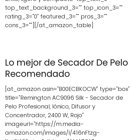
top_text_background_3="" top_icon_3=""
rating_3="0" featured_3="" pros_3=""
cons_3=""][/at_amazon_table]
Lo mejor de Secador De Pelo
Recomendado
[at_amazon asin="B00ECBKOCW" type="box"
title="Remington AC9096 Silk - Secador de
Pelo Profesional, Iónico, Difusor y
Concentrador, 2400 W, Rojo"
imageurl="https://m.media-
amazon.com/images/I/416nFtzg-