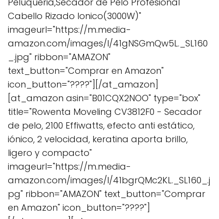
Peluqueria,Secador de Pelo Profesional
Cabello Rizado Ionico(3000W)"
imageurl="https://m.media-
amazon.com/images/I/41gNSGmQw5L._SL160
_.jpg" ribbon="AMAZON"
text_button="Comprar en Amazon"
icon_button="????"][/at_amazon]
[at_amazon asin="B01CQX2NOO" type="box"
title="Rowenta Moveling CV3812F0 - Secador
de pelo, 2100 Effiwatts, efecto anti estático,
iónico, 2 velocidad, keratina aporta brillo,
ligero y compacto"
imageurl="https://m.media-
amazon.com/images/I/41bgrQMc2KL._SL160_.j
pg" ribbon="AMAZON" text_button="Comprar
en Amazon" icon_button="????"]