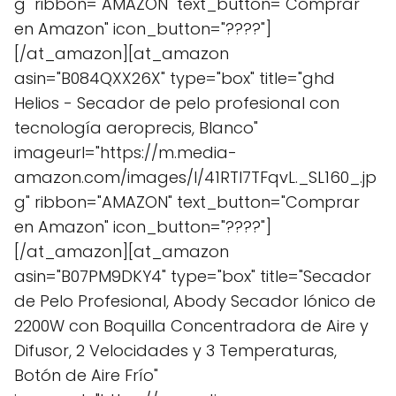
g" ribbon="AMAZON" text_button="Comprar
en Amazon" icon_button="????"]
[/at_amazon][at_amazon
asin="B084QXX26X" type="box" title="ghd
Helios - Secador de pelo profesional con
tecnología aeroprecis, Blanco"
imageurl="https://m.media-
amazon.com/images/I/41RTl7TFqvL._SL160_.jp
g" ribbon="AMAZON" text_button="Comprar
en Amazon" icon_button="????"]
[/at_amazon][at_amazon
asin="B07PM9DKY4" type="box" title="Secador
de Pelo Profesional, Abody Secador Iónico de
2200W con Boquilla Concentradora de Aire y
Difusor, 2 Velocidades y 3 Temperaturas,
Botón de Aire Frío"