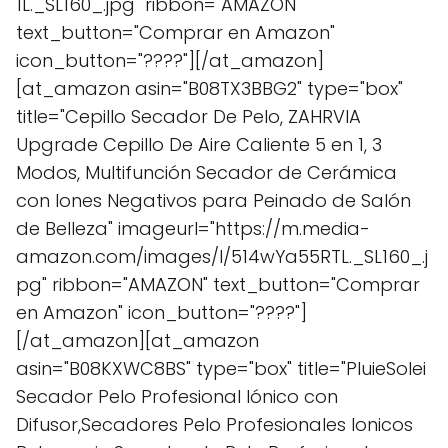
1L._SL160_.jpg" ribbon="AMAZON"
text_button="Comprar en Amazon"
icon_button="????"][/at_amazon]
[at_amazon asin="B08TX3BBG2" type="box"
title="Cepillo Secador De Pelo, ZAHRVIA
Upgrade Cepillo De Aire Caliente 5 en 1, 3
Modos, Multifunción Secador de Cerámica
con Iones Negativos para Peinado de Salón
de Belleza" imageurl="https://m.media-
amazon.com/images/I/514wYa55RTL._SL160_.j
pg" ribbon="AMAZON" text_button="Comprar
en Amazon" icon_button="????"]
[/at_amazon][at_amazon
asin="B08KXWC8BS" type="box" title="PluieSolei
Secador Pelo Profesional Iónico con
Difusor,Secadores Pelo Profesionales Ionicos