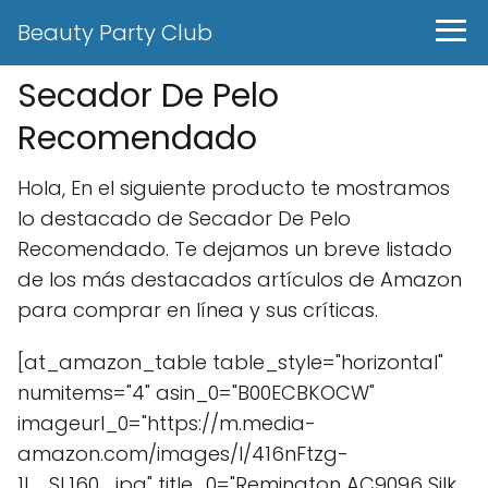
Beauty Party Club
Secador De Pelo
Recomendado
Hola, En el siguiente producto te mostramos
lo destacado de Secador De Pelo
Recomendado. Te dejamos un breve listado
de los más destacados artículos de Amazon
para comprar en línea y sus críticas.
[at_amazon_table table_style="horizontal"
numitems="4" asin_0="B00ECBKOCW"
imageurl_0="https://m.media-
amazon.com/images/I/416nFtzg-
1L._SL160_.jpg" title_0="Remington AC9096 Silk