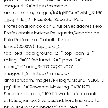
imageurl_2="https://m.media-
amazon.com/images/I/41gNSGmQw5L._SL160
_.jpg" title_2="PluieSolei Secador Pelo
Profesional Iónico con Difusor,Secadores Pelo
Profesionales Ionicos Peluqueria,Secador de
Pelo Profesional Cabello Rizado
Ionico(3000W)" top_text_2=""
top_text_background_2="" top_icon_2=""
rating_2="0" featured_2="" pros_2=""
cons_2="" asin_3="B01CQX2NOO"
imageurl_3="https://m.media-
amazon.com/images/I/41bgrQMc2KL._SL160_.j
pg" title_3="Rowenta Moveling CV3812F0 -
Secador de pelo, 2100 Effiwatts, efecto anti
estático, iónico, 2 velocidad, keratina aporta
brillo, ligero y compacto" top_text_3=""