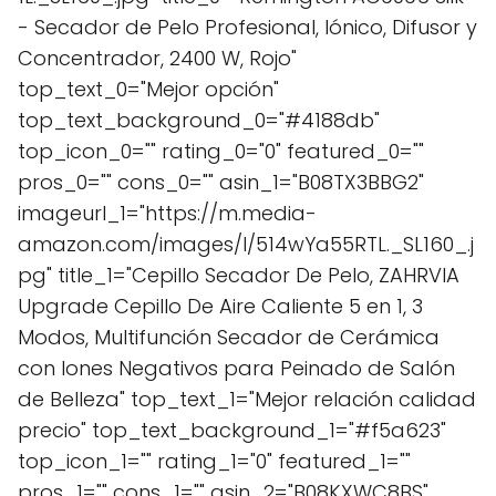
- Secador de Pelo Profesional, Iónico, Difusor y
Concentrador, 2400 W, Rojo"
top_text_0="Mejor opción"
top_text_background_0="#4188db"
top_icon_0="" rating_0="0" featured_0=""
pros_0="" cons_0="" asin_1="B08TX3BBG2"
imageurl_1="https://m.media-
amazon.com/images/I/514wYa55RTL._SL160_.j
pg" title_1="Cepillo Secador De Pelo, ZAHRVIA
Upgrade Cepillo De Aire Caliente 5 en 1, 3
Modos, Multifunción Secador de Cerámica
con Iones Negativos para Peinado de Salón
de Belleza" top_text_1="Mejor relación calidad
precio" top_text_background_1="#f5a623"
top_icon_1="" rating_1="0" featured_1=""
pros_1="" cons_1="" asin_2="B08KXWC8BS"