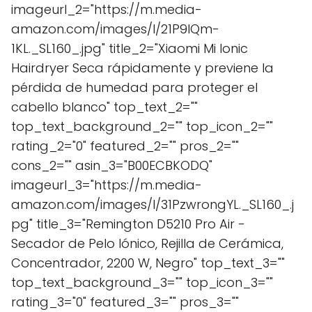
imageurl_2="https://m.media-
amazon.com/images/I/21P9IQm-
1KL._SL160_.jpg" title_2="Xiaomi Mi Ionic
Hairdryer Seca rápidamente y previene la
pérdida de humedad para proteger el
cabello blanco" top_text_2=""
top_text_background_2="" top_icon_2=""
rating_2="0" featured_2="" pros_2=""
cons_2="" asin_3="B00ECBKODQ"
imageurl_3="https://m.media-
amazon.com/images/I/31PzwrongYL._SL160_.j
pg" title_3="Remington D5210 Pro Air -
Secador de Pelo Iónico, Rejilla de Cerámica,
Concentrador, 2200 W, Negro" top_text_3=""
top_text_background_3="" top_icon_3=""
rating_3="0" featured_3="" pros_3=""