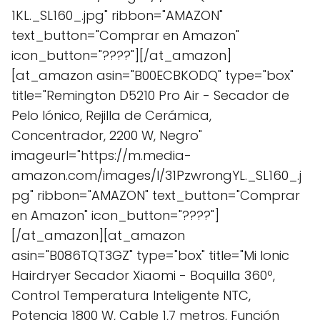
1KL._SL160_.jpg" ribbon="AMAZON"
text_button="Comprar en Amazon"
icon_button="????"][/at_amazon]
[at_amazon asin="B00ECBKODQ" type="box"
title="Remington D5210 Pro Air - Secador de
Pelo Iónico, Rejilla de Cerámica,
Concentrador, 2200 W, Negro"
imageurl="https://m.media-
amazon.com/images/I/31PzwrongYL._SL160_.j
pg" ribbon="AMAZON" text_button="Comprar
en Amazon" icon_button="????"]
[/at_amazon][at_amazon
asin="B086TQT3GZ" type="box" title="Mi Ionic
Hairdryer Secador Xiaomi - Boquilla 360º,
Control Temperatura Inteligente NTC,
Potencia 1800 W, Cable 1,7 metros, Función