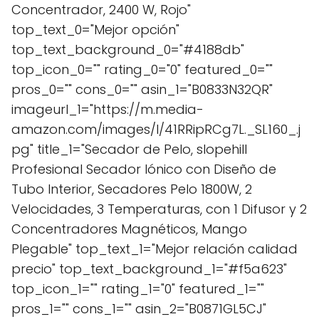
Concentrador, 2400 W, Rojo"
top_text_0="Mejor opción"
top_text_background_0="#4188db"
top_icon_0="" rating_0="0" featured_0=""
pros_0="" cons_0="" asin_1="B0833N32QR"
imageurl_1="https://m.media-
amazon.com/images/I/41RRipRCg7L._SL160_.j
pg" title_1="Secador de Pelo, slopehill
Profesional Secador Iónico con Diseño de
Tubo Interior, Secadores Pelo 1800W, 2
Velocidades, 3 Temperaturas, con 1 Difusor y 2
Concentradores Magnéticos, Mango
Plegable" top_text_1="Mejor relación calidad
precio" top_text_background_1="#f5a623"
top_icon_1="" rating_1="0" featured_1=""
pros_1="" cons_1="" asin_2="B0871GL5CJ"