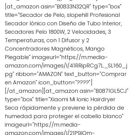
[at_amazon asin="B0833N32QR" type="box"
title="Secador de Pelo, slopehill Profesional
Secador Iónico con Diseño de Tubo Interior,
Secadores Pelo 1800W, 2 Velocidades, 3
Temperaturas, con 1 Difusor y 2
Concentradores Magnéticos, Mango
Plegable" imageurl="https://m.media-
amazon.com/images/I/41RRipRCg7L._SL160_.j
pg" ribbon="AMAZON" text_button="Comprar
en Amazon" icon_button="????"]
[/at_amazon][at_amazon asin="B0871GL5CJ"
type="box" title="Xiaomi Mi Ionic Hairdryer
Seca rápidamente y previene la pérdida de
humedad para proteger el cabello blanco"
imageurl="https://m.media-
amazon.com/images/I/21P9IQm-