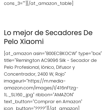
cons_3=""][/at_amazon_table]
Lo mejor de Secadores De
Pelo Xiaomi
[at_amazon asin="B00ECBKOCW" type="box"
title="Remington AC9096 Silk - Secador de
Pelo Profesional, Iónico, Difusor y
Concentrador, 2400 W, Rojo"
imageurl="https://m.media-
amazon.com/images/I/416nFtzg-
1L._SL160_.jpg" ribbon="AMAZON"
text_button="Comprar en Amazon"
icon_button="????"][/at_amazon]