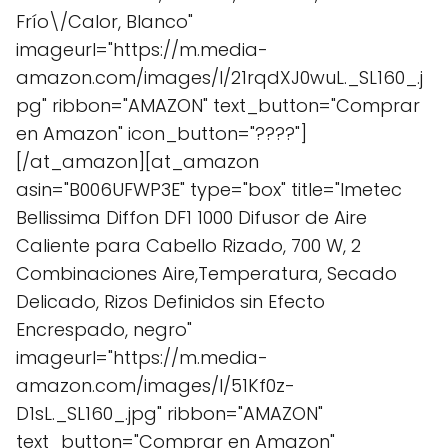
Frío\/Calor, Blanco"
imageurl="https://m.media-
amazon.com/images/I/21rqdXJ0wuL._SL160_.j
pg" ribbon="AMAZON" text_button="Comprar
en Amazon" icon_button="????"]
[/at_amazon][at_amazon
asin="B006UFWP3E" type="box" title="Imetec
Bellissima Diffon DF1 1000 Difusor de Aire
Caliente para Cabello Rizado, 700 W, 2
Combinaciones Aire,Temperatura, Secado
Delicado, Rizos Definidos sin Efecto
Encrespado, negro"
imageurl="https://m.media-
amazon.com/images/I/51Kf0z-
D1sL._SL160_.jpg" ribbon="AMAZON"
text_button="Comprar en Amazon"