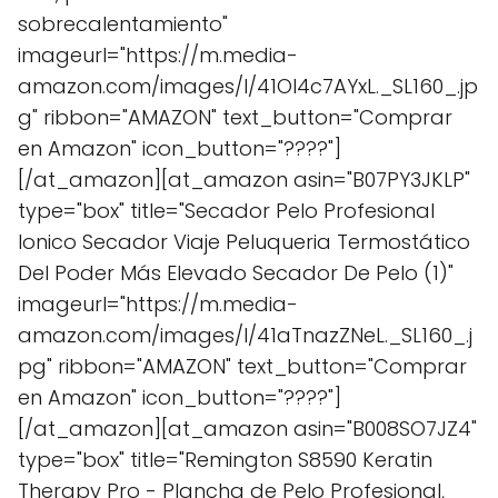
sobrecalentamiento"
imageurl="https://m.media-
amazon.com/images/I/41Ol4c7AYxL._SL160_.jp
g" ribbon="AMAZON" text_button="Comprar
en Amazon" icon_button="????"]
[/at_amazon][at_amazon asin="B07PY3JKLP"
type="box" title="Secador Pelo Profesional
Ionico Secador Viaje Peluqueria Termostático
Del Poder Más Elevado Secador De Pelo (1)"
imageurl="https://m.media-
amazon.com/images/I/41aTnazZNeL._SL160_.j
pg" ribbon="AMAZON" text_button="Comprar
en Amazon" icon_button="????"]
[/at_amazon][at_amazon asin="B008SO7JZ4"
type="box" title="Remington S8590 Keratin
Therapy Pro - Plancha de Pelo Profesional,