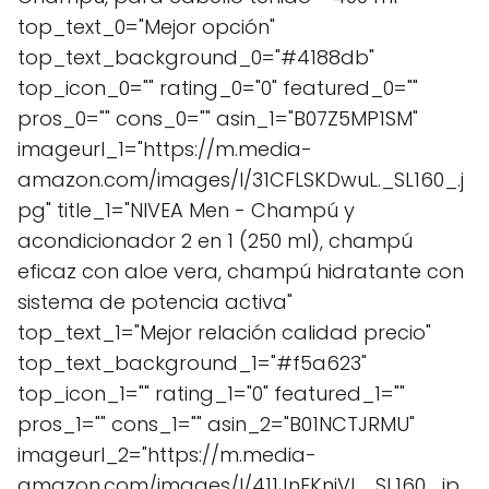
top_text_0="Mejor opción"
top_text_background_0="#4188db"
top_icon_0="" rating_0="0" featured_0=""
pros_0="" cons_0="" asin_1="B07Z5MP1SM"
imageurl_1="https://m.media-
amazon.com/images/I/31CFLSKDwuL._SL160_.j
pg" title_1="NIVEA Men - Champú y
acondicionador 2 en 1 (250 ml), champú
eficaz con aloe vera, champú hidratante con
sistema de potencia activa"
top_text_1="Mejor relación calidad precio"
top_text_background_1="#f5a623"
top_icon_1="" rating_1="0" featured_1=""
pros_1="" cons_1="" asin_2="B01NCTJRMU"
imageurl_2="https://m.media-
amazon.com/images/I/411JnEKniVL._SL160_.jp