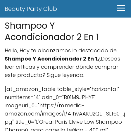
Beauty Party Club
Shampoo Y
Acondicionador 2 En 1
Hello, Hoy te alcanzamos lo destacado de
Shampoo Y Acondicionador 2 En 1
.¿Deseas
leer críticas y comprender dónde comprar
este producto? Sigue leyendo.
[at_amazon_table table_style="horizontal"
numitems="4" asin_0="B01M9JPHYF"
imageurl_0="https://m.media-
amazon.com/images/I/41hvAAKUzQL._SL160_.j
pg" title_0="L'Oreal Paris Elvive Low Shampoo
Champú, para cabello teñido - 400 ml"