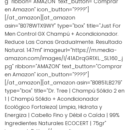
g" ribbon="AMAZON" text_button="Comprar
en Amazon" icon_button="????"]
[/at_amazon][at_amazon
asin="B078WTX9WY" type="box" title="Just For
Men Control GX Champú + Acondicionador.
Reduce Las Canas Gradualmente. Resultado
Natural. 147ml" imageurl="https://m.media-
amazon.com/images/I/41ADrqGR1XL._SL160_.j
pg" ribbon="AMAZON" text_button="Comprar
en Amazon" icon_button="????"]
[/at_amazon][at_amazon asin="B0851LB279"
type="box" title="Dr. Tree | Champú Sólido 2 en
1 | Champú Sólido + Acondicionador
Ecológico Fortaleza| Limpia, Hidrata y
Energiza | Cabello Fino y Débil o Caída | 99%
Ingredientes Naturales ECOCERT | 75gr"