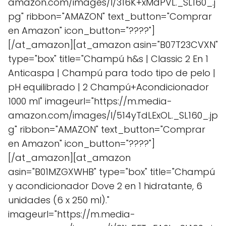
amazon.com/images/I/316K+xMdPVL._SL160_.j
pg" ribbon="AMAZON" text_button="Comprar
en Amazon" icon_button="????"]
[/at_amazon][at_amazon asin="B07T23CVXN"
type="box" title="Champú h&s | Classic 2 En 1
Anticaspa | Champú para todo tipo de pelo |
pH equilibrado | 2 Champú+Acondicionador
1000 ml" imageurl="https://m.media-
amazon.com/images/I/514yTdLExOL._SL160_.jp
g" ribbon="AMAZON" text_button="Comprar
en Amazon" icon_button="????"]
[/at_amazon][at_amazon
asin="B01MZGXWHB" type="box" title="Champú
y acondicionador Dove 2 en 1 hidratante, 6
unidades (6 x 250 ml)."
imageurl="https://m.media-