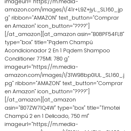
imageurl="https://m.media-
amazon.com/images/I/41r+L9Z+jyL._SL160_.jp
g" ribbon="AMAZON" text_button="Comprar
en Amazon" icon_button="????"]
[/at_amazon][at_amazon asin="B08PF54FL8"
type="box" title="Pqdem Champú
Acondicionador 2 En 1 Pqdem Shampoo
Conditioner 775Ml. 780 g"
imageurl="https://m.media-
amazon.com/images/I/31W98bp0IUL._SL160_.j
pg" ribbon="AMAZON" text_button="Comprar
en Amazon" icon_button="????"]
[/at_amazon][at_amazon
asin="B07ZW71Q4W" type="box" title="Timotei
Champú 2 en 1 Delicado, 750 ml"
imageurl="https://m.media-