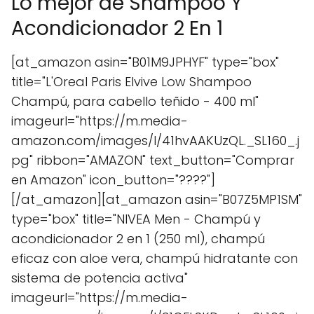
Lo mejor de Shampoo Y
Acondicionador 2 En 1
[at_amazon asin="B01M9JPHYF" type="box"
title="L'Oreal Paris Elvive Low Shampoo
Champú, para cabello teñido - 400 ml"
imageurl="https://m.media-
amazon.com/images/I/41hvAAKUzQL._SL160_.j
pg" ribbon="AMAZON" text_button="Comprar
en Amazon" icon_button="????"]
[/at_amazon][at_amazon asin="B07Z5MP1SM"
type="box" title="NIVEA Men - Champú y
acondicionador 2 en 1 (250 ml), champú
eficaz con aloe vera, champú hidratante con
sistema de potencia activa"
imageurl="https://m.media-