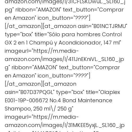
amazon.com/images/I/31CFLSKDwuL._SL160_.j
pg" ribbon="AMAZON" text_button="Comprar
en Amazon" icon_button="????"]
[/at_amazon][at_amazon asin="B01NCTJRMU"
type="box" title="Sólo para hombres Control
GX 2 en 1 Champú y Acondicionador, 147 ml"
imageurl="https://m.media-
amazon.com/images/I/411JnEKniVL._SL160_.jp
g" ribbon="AMAZON" text_button="Comprar
en Amazon" icon_button="????"]
[/at_amazon][at_amazon
asin="B07D37PQGL" type="box" title="Olaplex
E001-19P-006672 No.4 Bond Maintenance
Shampoo, 250 ml\/ 250 g"
imageurl="https://m.media-
amazon.com/images/I/31MKEE5yxjL._SL160_.jp