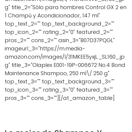
g" title_2="Sólo para hombres Control GX 2 en
1 Champú y Acondicionador, 147 ml"
top_text_2="" top_text_background_2=""
top_icon_2="" rating_2="0" featured_2=""
pros_2="" cons_2="" asin_3="B07D37PQGL"
imageurl_3="https://m.media-
amazon.com/images/I/31MKEE5yxjL._SL160_.jp
g" title_3="Olaplex E001-19P-006672 No.4 Bond
Maintenance Shampoo, 250 ml\/ 250 g"
top_text_3="" top_text_background_3=""
top_icon_3="" rating_3="0" featured_3=""
pros_3="" cons_3=""][/at_amazon_table]