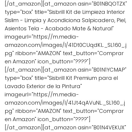
[/at_amazon][at_amazon asin="B01NBQOTZX"
type="box" title="Sisbrill Kit de Limpieza Interior
Sislim - Limpia y Acondiciona Salpicadero, Piel,
Asientos Tela - Acabado Mate & Natural"
imageurl="https://m.media-
amazon.com/images/I/41Dt0CUqdKL._SL160_.j
pg" ribbon="AMAZON" text_button="Comprar
en Amazon" icon_button="????"]
[/at_amazon][at_amazon asin="B01N1YCMAP"
type="box" title="Sisbrill Kit Premium para el
Lavado Exterior de la Pintura"
imageurl="https://m.media-
amazon.com/images/I/41Jt4qAVuNL._SL160_.j
pg" ribbon="AMAZON" text_button="Comprar
en Amazon" icon_button="????"]
[/at_amazon][at_amazon asin="B01N4VEKUX"