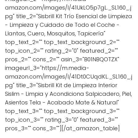
amazon.com/images/I/41UkLO5p7gL._SL160_.j
pg" title_2="Sisbrill Kit Trío Esencial de Limpieza
- Limpieza y Cuidado de Todo el Coche -
Llantas, Cuero, Mosquitos, Tapicería"
top_text_2="" top_text_background_2=""
top_icon_2="" rating_2="0" featured_2=""
pros_2="" cons_2="" asin_3="B01NBQOTZX"
imageurl_3="https://m.media-
amazon.com/images/I/41Dt0CUqdKL._SL160_.j
pg" title_3="Sisbrill Kit de Limpieza Interior
Sislim - Limpia y Acondiciona Salpicadero, Piel,
Asientos Tela - Acabado Mate & Natural"
top_text_3="" top_text_background_3=""
top_icon_3="" rating_3="0" featured_3=""
pros_3="" cons_3=""][/at_amazon_table]