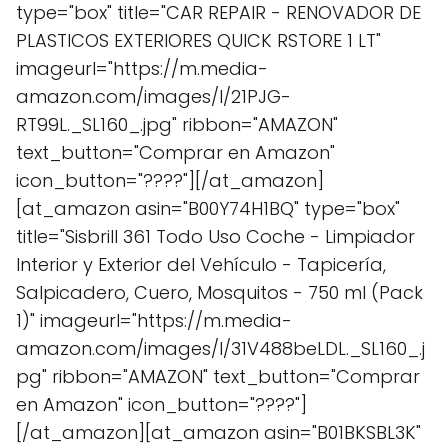
type="box" title="CAR REPAIR - RENOVADOR DE
PLASTICOS EXTERIORES QUICK RSTORE 1 LT"
imageurl="https://m.media-
amazon.com/images/I/21PJG-
RT99L._SL160_.jpg" ribbon="AMAZON"
text_button="Comprar en Amazon"
icon_button="????"][/at_amazon]
[at_amazon asin="B00Y74H1BQ" type="box"
title="Sisbrill 361 Todo Uso Coche - Limpiador
Interior y Exterior del Vehículo - Tapicería,
Salpicadero, Cuero, Mosquitos - 750 ml (Pack
1)" imageurl="https://m.media-
amazon.com/images/I/31V488beLDL._SL160_.j
pg" ribbon="AMAZON" text_button="Comprar
en Amazon" icon_button="????"]
[/at_amazon][at_amazon asin="B01BKSBL3K"