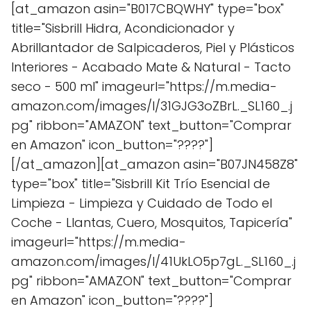
[at_amazon asin="B017CBQWHY" type="box"
title="Sisbrill Hidra, Acondicionador y
Abrillantador de Salpicaderos, Piel y Plásticos
Interiores - Acabado Mate & Natural - Tacto
seco - 500 ml" imageurl="https://m.media-
amazon.com/images/I/31GJG3oZBrL._SL160_.j
pg" ribbon="AMAZON" text_button="Comprar
en Amazon" icon_button="????"]
[/at_amazon][at_amazon asin="B07JN458Z8"
type="box" title="Sisbrill Kit Trío Esencial de
Limpieza - Limpieza y Cuidado de Todo el
Coche - Llantas, Cuero, Mosquitos, Tapicería"
imageurl="https://m.media-
amazon.com/images/I/41UkLO5p7gL._SL160_.j
pg" ribbon="AMAZON" text_button="Comprar
en Amazon" icon_button="????"]