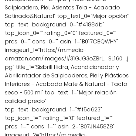
Salpicadero, Piel, Asientos Tela - Acabado
Satinado&Natural" top_text_0="Mejor opción"
top_text_background_0="#4188db"
top_icon_0="" rating_0="0" featured_0=""
pros_0="" cons_0="" asin_1="B017CBQWHY"
imageurl_1="https://m.media-
amazon.com/images/I/31GJG3oZBrL._SL160_.j
pg" title_1="Sisbrill Hidra, Acondicionador y
Abrillantador de Salpicaderos, Piel y Plásticos
Interiores - Acabado Mate & Natural - Tacto
seco - 500 ml" top_text_1="Mejor relación
calidad precio"
top_text_background_1="#f5a623"
top_icon_1="" rating_1="0" featured_1=""
pros_1="" cons_1="" asin_2="B07JN458Z8"
imageurl_2="https://m.media-