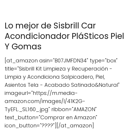
Lo mejor de Sisbrill Car
Acondicionador PláSticos Piel
Y Gomas
[at_amazon asin="B07JMFDN34" type="box"
title="Sisbrill Kit Limpieza y Recuperación -
Limpia y Acondiciona Salpicadero, Piel,
Asientos Tela - Acabado Satinado&Natural"
imageurl="https://m.media-
amazon.com/images/I/41K2G-
TyEFL._SL160_.jpg" ribbon="AMAZON"
text_button="Comprar en Amazon"
icon_button="????"][/at_amazon]