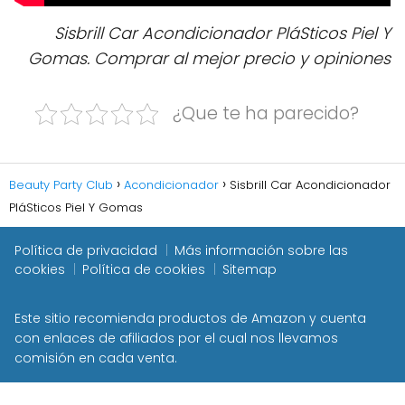
Sisbrill Car Acondicionador PláSticos Piel Y
Gomas. Comprar al mejor precio y opiniones
¿Que te ha parecido?
Beauty Party Club
Acondicionador
Sisbrill Car Acondicionador
PláSticos Piel Y Gomas
Política de privacidad
Más información sobre las
cookies
Política de cookies
Sitemap
Este sitio recomienda productos de Amazon y cuenta
con enlaces de afiliados por el cual nos llevamos
comisión en cada venta.