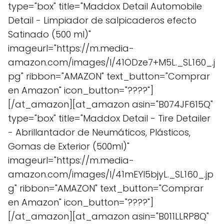
type="box" title="Maddox Detail Automobile
Detail - Limpiador de salpicaderos efecto
Satinado (500 ml)"
imageurl="https://m.media-
amazon.com/images/I/41ODze7+M5L._SL160_.j
pg" ribbon="AMAZON" text_button="Comprar
en Amazon" icon_button="????"]
[/at_amazon][at_amazon asin="B074JF615Q"
type="box" title="Maddox Detail - Tire Detailer
- Abrillantador de Neumáticos, Plásticos,
Gomas de Exterior (500ml)"
imageurl="https://m.media-
amazon.com/images/I/41mEYl5bjyL._SL160_.jp
g" ribbon="AMAZON" text_button="Comprar
en Amazon" icon_button="????"]
[/at_amazon][at_amazon asin="B011LLRP8Q"