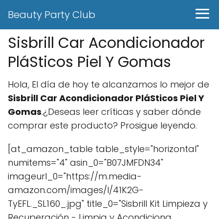
Beauty Party Club
Sisbrill Car Acondicionador
PláSticos Piel Y Gomas
Hola, El día de hoy te alcanzamos lo mejor de
Sisbrill Car Acondicionador PláSticos Piel Y
Gomas
.¿Deseas leer críticas y saber dónde
comprar este producto? Prosigue leyendo.
[at_amazon_table table_style="horizontal"
numitems="4" asin_0="B07JMFDN34"
imageurl_0="https://m.media-
amazon.com/images/I/41K2G-
TyEFL._SL160_.jpg" title_0="Sisbrill Kit Limpieza y
Recuperación - Limpia y Acondiciona