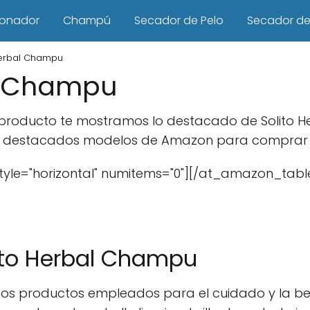
ionador
Champú
Secador de Pelo
Secador de 
Herbal Champu
al Champu
e producto te mostramos lo destacado de Solito
s destacados modelos de Amazon para comprar en
yle="horizontal" numitems="0"][/at_amazon_tabl
lito Herbal Champu
os productos empleados para el cuidado y la belle