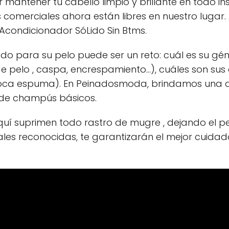
mantener tu cabello limpio y brillante en todo i
s comerciales ahora están libres en nuestro lug
Acondicionador SóLido Sin Btms.
 para su pelo puede ser un reto: cuál es su géne
pelo , caspa, encrespamiento...), cuáles son sus 
on poca espuma). En Peinadosmoda, brindamos u
sde champús básicos.
uí suprimen todo rastro de mugre , dejando el pel
ales reconocidas, te garantizarán el mejor cuidad