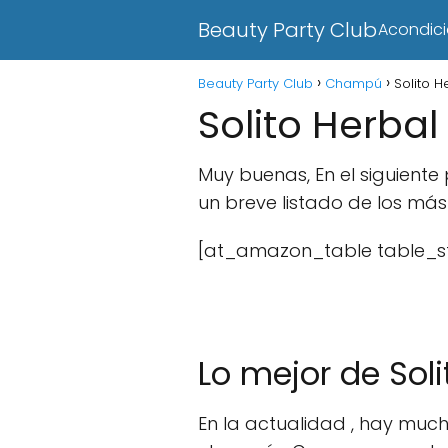
Beauty Party Club
Acondic
Beauty Party Club
Champú
Solito 
Solito Herb
Muy buenas, En el siguient
un breve listado de los má
[at_amazon_table table_st
Lo mejor de So
En la actualidad , hay much