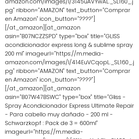
amazon.com/images/I/3145uAVYwAL._SL160_.j
pg" ribbon="AMAZON" text_button="Comprar
en Amazon" icon_button="????"]
[/at_amazon][at_amazon
asin="B07NCZZSPD" type="box" title="GLISS
acondicionador express long & sublime spray
200 ml" imageurl="https://m.media-
amazon.com/images/I/414EuVCqopL._SL160_.j
pg" ribbon="AMAZON" text_button="Comprar
en Amazon" icon_button="????"]
[/at_amazon][at_amazon
asin="B07W47BSWC" type="box" title="Gliss -
Spray Acondicionador Express Ultimate Repair
- Para cabello muy dañado - 200 ml -
Schwarzkopf : Pack de 3 = 600ml"
imageurl="https://m.media-