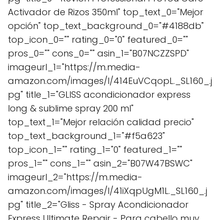
Activador de Rizos 350ml" top_text_0="Mejor
opción" top_text_background_0="#4188db"
top_icon_0="" rating_0="0" featured_0=""
pros_0="" cons_0="" asin_1="B07NCZZSPD"
imageurl_1="https://m.media-
amazon.com/images/I/414EuVCqopL._SL160_.j
pg" title_1="GLISS acondicionador express
long & sublime spray 200 ml"
top_text_1="Mejor relación calidad precio"
top_text_background_1="#f5a623"
top_icon_1="" rating_1="0" featured_1=""
pros_1="" cons_1="" asin_2="B07W47BSWC"
imageurl_2="https://m.media-
amazon.com/images/I/41iXqpUgM1L._SL160_.j
pg" title_2="Gliss - Spray Acondicionador
Express Ultimate Repair - Para cabello muy