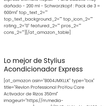
dañado - 200 ml - Schwarzkopf : Pack de 3 =
600ml" top_text_2=""
top_text_background_2="" top_icon_2=""
rating_2="0" featured_2="" pros_2=""
cons_2=""][/at_amazon_table]
Lo mejor de Stylius
Acondicionador Express
[at_amazon asin="B004JMXLLK" type="box"
title="Revlon Professional ProYou Care
Activador de Rizos 350ml"
imageurl="https://m.media-