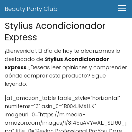
Beauty Party Club
Stylius Acondicionador
Express
¡Bienvenido!, El día de hoy te alcanzamos lo
destacado de
Stylius Acondicionador
Express
.¿Deseas leer opiniones y comprender
dónde comprar este producto? Sigue
leyendo.
[at_amazon_table table_style="horizontal"
numitems="3" asin_0="B004JMXLLK"
imageurl_0="https://m.media-
amazon.com/images/I/3145uAVYwAL._SL160_.j
pg" title_0="Revlon Professional ProYou Care