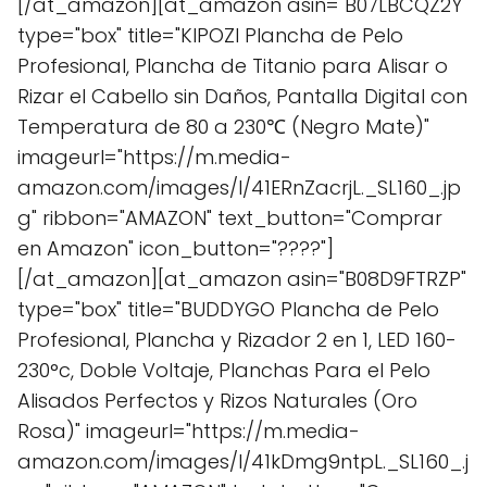
[/at_amazon][at_amazon asin="B07LBCQZ2Y"
type="box" title="KIPOZI Plancha de Pelo
Profesional, Plancha de Titanio para Alisar o
Rizar el Cabello sin Daños, Pantalla Digital con
Temperatura de 80 a 230℃ (Negro Mate)"
imageurl="https://m.media-
amazon.com/images/I/41ERnZacrjL._SL160_.jp
g" ribbon="AMAZON" text_button="Comprar
en Amazon" icon_button="????"]
[/at_amazon][at_amazon asin="B08D9FTRZP"
type="box" title="BUDDYGO Plancha de Pelo
Profesional, Plancha y Rizador 2 en 1, LED 160-
230°c, Doble Voltaje, Planchas Para el Pelo
Alisados Perfectos y Rizos Naturales (Oro
Rosa)" imageurl="https://m.media-
amazon.com/images/I/41kDmg9ntpL._SL160_.j