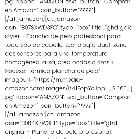
pg" ribbon="AMAZON" text_button="Comprar
en Amazon" icon_button="????"]
[/at_amazon][at_amazon
asin="B07SXWD3FC" type="box" title="ghd gold
styler - Plancha de pelo profesional para
todo tipo de cabello, tecnología dual-zone,
dos sensores para una temperatura
homogénea, alisa, crea ondas o rizos +
Neceser térmico plancha de pelo"
imageurl="https://m.media-
amazon.com/images/I/41FopYcJppL._SL160_.j
pg" ribbon="AMAZON" text_button="Comprar
en Amazon" icon_button="????"]
[/at_amazon][at_amazon
asin="B084K7W3HL" type="box" title="ghd
original - Plancha de pelo profesional,