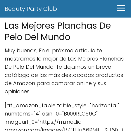
Beauty Party Club
Las Mejores Planchas De
Pelo Del Mundo
Muy buenas, En el próximo artículo te
mostramos lo mejor de Las Mejores Planchas
De Pelo Del Mundo. Te dejamos un breve
catálogo de los más destacados productos
de Amazon para comprar online y sus
opiniones.
[at_amazon_table table_style="horizontal"
numitems="4" asin_0="B009RLCS6C"
imageurl_0="https://m.media-
amazon.com/images/I/41UJu66RMiL._SL160_.j