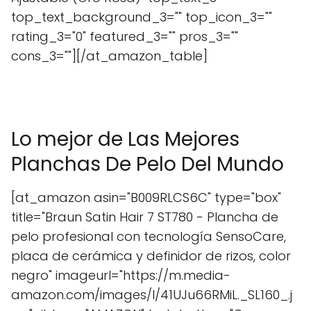
top_text_background_3="" top_icon_3=""
rating_3="0" featured_3="" pros_3=""
cons_3=""][/at_amazon_table]
Lo mejor de Las Mejores
Planchas De Pelo Del Mundo
[at_amazon asin="B009RLCS6C" type="box"
title="Braun Satin Hair 7 ST780 - Plancha de
pelo profesional con tecnología SensoCare,
placa de cerámica y definidor de rizos, color
negro" imageurl="https://m.media-
amazon.com/images/I/41UJu66RMiL._SL160_.j