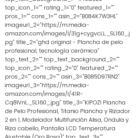
top_icon_1="" rating_1="0" featured_1=""
pros_1="" cons_1="" asin_2="B084K7W3HL"
imageurl_2="https://m.media-
amazon.com/images/I/31g+cygvcLL._SL160_.j
pg" title_2="ghd original - Plancha de pelo
profesional, tecnología cerámica"
top_text_2="" top_text_background_2=""
top_icon_2="" rating_2="0" featured_2=""
pros_2="" cons_2="" asin_3="B085D97RN2"
imageurl_3="https://m.media-
amazon.com/images/I/41R-
Cq8IVnL._SL160_.jpg" title_3="KIPOZI Plancha
de Pelo Profesional, Titanio Plancha y Rizador
2 en 1, Modelador Multifunción Alisa, Ondula y
Riza cabello, Pantalla LCD Temperatura
Ajustable (Oro Rosa)" top_text_3=""