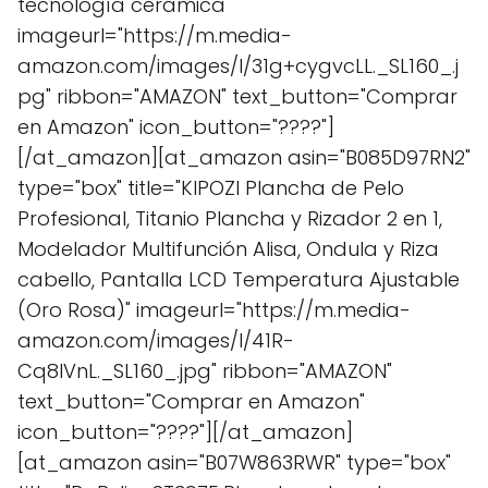
tecnología cerámica"
imageurl="https://m.media-
amazon.com/images/I/31g+cygvcLL._SL160_.j
pg" ribbon="AMAZON" text_button="Comprar
en Amazon" icon_button="????"]
[/at_amazon][at_amazon asin="B085D97RN2"
type="box" title="KIPOZI Plancha de Pelo
Profesional, Titanio Plancha y Rizador 2 en 1,
Modelador Multifunción Alisa, Ondula y Riza
cabello, Pantalla LCD Temperatura Ajustable
(Oro Rosa)" imageurl="https://m.media-
amazon.com/images/I/41R-
Cq8IVnL._SL160_.jpg" ribbon="AMAZON"
text_button="Comprar en Amazon"
icon_button="????"][/at_amazon]
[at_amazon asin="B07W863RWR" type="box"