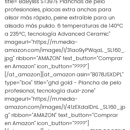
title="BaByliss ST397E Planchas de pelo
profesionales, placas extra anchas para
alisar más rápido, peine extraíble para un
alisado más pulido. 6 temperaturas de 140ºC
a 235ºC, tecnología Advanced Ceramic"
imageurl="https://m.media-
amazon.com/images/I/31ao9yPWqaL._SL160_.
jpg" ribbon="AMAZON" text_button="Comprar
en Amazon" icon_button="????"]
[/at_amazon][at_amazon asin="B078JSXDPL"
type="box" title="ghd gold - Plancha de pelo
profesional, tecnología dual-zone"
imageurl="https://m.media-
amazon.com/images/I/41zEXdalDnL._SL160_.jp
g" ribbon="AMAZON" text_button="Comprar
en Amazon" icon_button="????"]