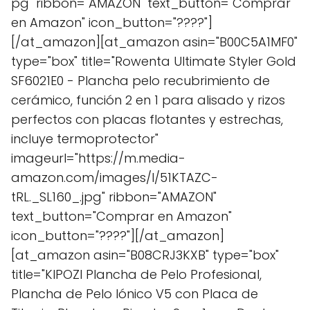
pg" ribbon="AMAZON" text_button="Comprar
en Amazon" icon_button="????"]
[/at_amazon][at_amazon asin="B00C5A1MF0"
type="box" title="Rowenta Ultimate Styler Gold
SF6021E0 - Plancha pelo recubrimiento de
cerámico, función 2 en 1 para alisado y rizos
perfectos con placas flotantes y estrechas,
incluye termoprotector"
imageurl="https://m.media-
amazon.com/images/I/51KTAZC-
tRL._SL160_.jpg" ribbon="AMAZON"
text_button="Comprar en Amazon"
icon_button="????"][/at_amazon]
[at_amazon asin="B08CRJ3KXB" type="box"
title="KIPOZI Plancha de Pelo Profesional,
Plancha de Pelo Iónico V5 con Placa de