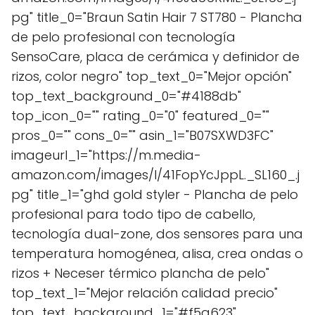
pg" title_0="Braun Satin Hair 7 ST780 - Plancha
de pelo profesional con tecnología
SensoCare, placa de cerámica y definidor de
rizos, color negro" top_text_0="Mejor opción"
top_text_background_0="#4188db"
top_icon_0="" rating_0="0" featured_0=""
pros_0="" cons_0="" asin_1="B07SXWD3FC"
imageurl_1="https://m.media-
amazon.com/images/I/41FopYcJppL._SL160_.j
pg" title_1="ghd gold styler - Plancha de pelo
profesional para todo tipo de cabello,
tecnología dual-zone, dos sensores para una
temperatura homogénea, alisa, crea ondas o
rizos + Neceser térmico plancha de pelo"
top_text_1="Mejor relación calidad precio"
top_text_background_1="#f5a623"